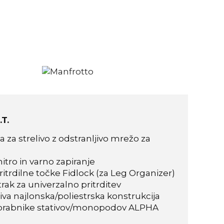
T.
ca za strelivo z odstranljivo mrežo za
 hitro in varno zapiranje
trdilne točke Fidlock (za Leg Organizer)
trak za univerzalno pritrditev
va najlonska/poliestrska konstrukcija
uporabnike stativov/monopodov ALPHA