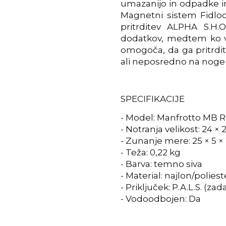
umazanijo in odpadke in
Magnetni sistem Fidlo
pritrditev ALPHA S.H.O
dodatkov, medtem ko va
omogoča, da ga pritrdit
ali neposredno na noge 
SPECIFIKACIJE
- Model: Manfrotto MB 
- Notranja velikost: 24 ×
- Zunanje mere: 25 × 5 
- Teža: 0,22 kg
- Barva: temno siva
- Material: najlon/poliest
- Priključek: P.A.L.S. (zad
- Vodoodbojen: Da