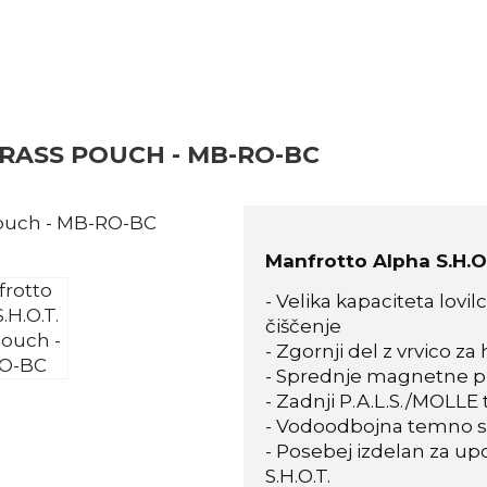
BRASS POUCH - MB-RO-BC
Manfrotto Alpha S.H.O.
- Velika kapaciteta lovil
čiščenje
- Zgornji del z vrvico za
- Sprednje magnetne pri
- Zadnji P.A.L.S./MOLLE 
- Vodoodbojna temno si
- Posebej izdelan za 
S.H.O.T.