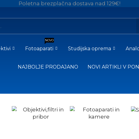
Poletna brezplačna dostava nad 129€!
NOVO
ktivi
Fotoaparati
Studijska oprema
Analo
NAJBOLJE PRODAJANO
NOVI ARTIKLI V PO