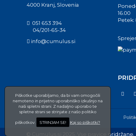
4000 Kranj, Slovenia
Ponedel
16.00
Petek: 
051 653 394
04/201-65-34
Spreje
info@cumulus.si
PRID
Piškotke uporabljamo, da bi vam omogočili
nemoteno in prijetno uporabniško izkušnjo na
naši spletni strani. Z nadaljno uporabo te
spletne strani se strinjate z našo politiko
Politi
piškotkov.
STRINJAM SE!
Kaj so piškotki?
© Cumulus.si 2025. Vse pravice pridržane.