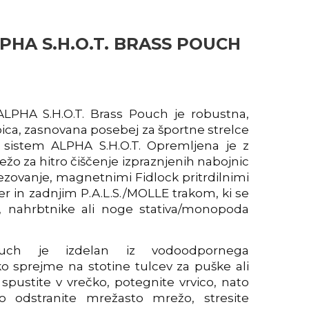
HA S.H.O.T. BRASS POUCH
PHA S.H.O.T. Brass Pouch je robustna,
bica, zasnovana posebej za športne strelce
jo sistem ALPHA S.H.O.T. Opremljena je z
ežo za hitro čiščenje izpraznjenih nabojnic
vezovanje, magnetnimi Fidlock pritrdilnimi
r in zadnjim P.A.L.S./MOLLE trakom, ki se
e, nahrbtnike ali noge stativa/monopoda
ouch je izdelan iz vodoodpornega
hko sprejme na stotine tulcev za puške ali
spustite v vrečko, potegnite vrvico, nato
o odstranite mrežasto mrežo, stresite