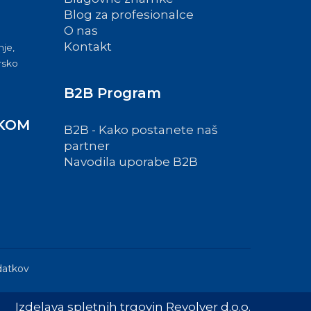
Blog za profesionalce
O nas
Kontakt
nje,
ersko
B2B Program
KOM
B2B - Kako postanete naš
partner
Navodila uporabe B2B
datkov
Izdelava spletnih trgovin Revolver d.o.o.