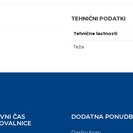
TEHNIČNI PODATKI
Tehnične lastnosti
Teža
VNI ČAS
DODATNA PONUD
OVALNICE
Darilni boni