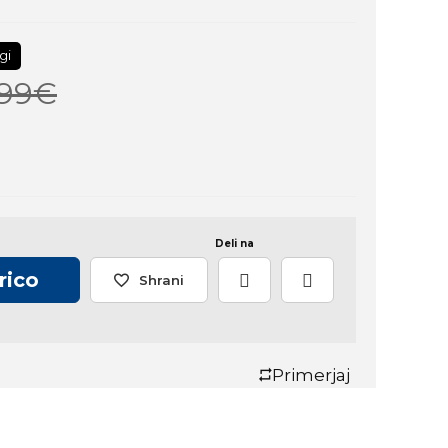
gi
,99€
Deli na
rico
Shrani
Primerjaj