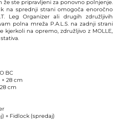
 že ste pripravljeni za ponovno polnjenje.
ck na sprednji strani omogoča enoročno
.T. Leg Organizer ali drugih združljivih
m polna mreža P.A.L.S. na zadnji strani
e kjerkoli na opremo, združljivo z MOLLE,
stativa.
RO BC
 2 × 28 cm
× 28 cm
er
aj) + Fidlock (spredaj)