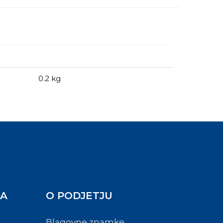
0.2 kg
BA
O PODJETJU
Blagovne znamke