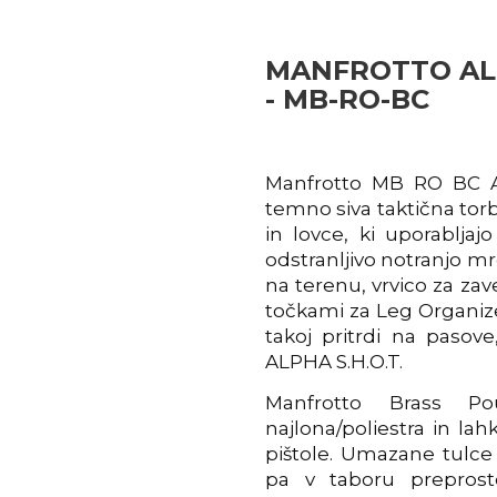
MANFROTTO ALP
- MB-RO-BC
Manfrotto MB RO BC AL
temno siva taktična tor
in lovce, ki uporablja
odstranljivo notranjo mr
na terenu, vrvico za za
točkami za Leg Organize
takoj pritrdi na pasov
ALPHA S.H.O.T.
Manfrotto Brass P
najlona/poliestra in la
pištole. Umazane tulce 
pa v taboru preprost