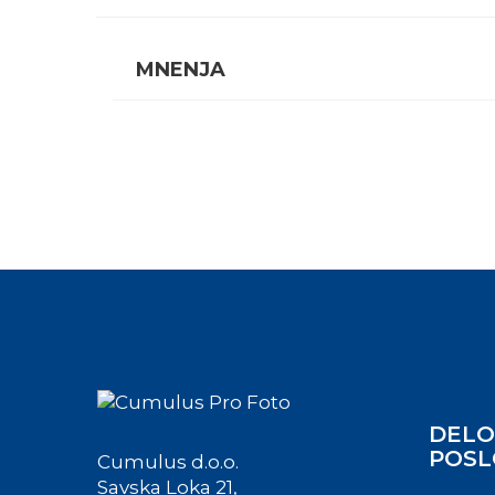
MNENJA
DELO
POSL
Cumulus d.o.o.
Savska Loka 21,