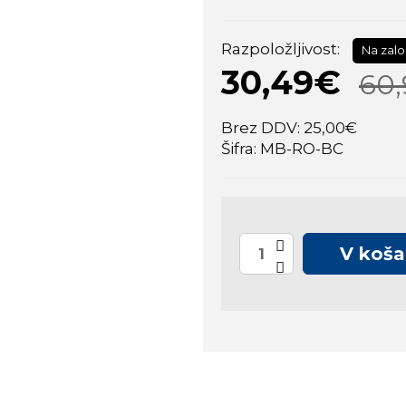
Razpoložljivost:
Na zalo
30,49€
60
Brez DDV: 25,00€
Šifra: MB-RO-BC
V koša