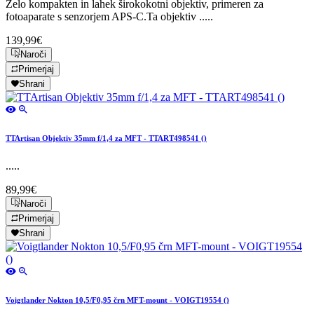
Zelo kompakten in lahek širokokotni objektiv, primeren za
fotoaparate s senzorjem APS-C.Ta objektiv .....
139,99€
Naroči
Primerjaj
Shrani
TTArtisan Objektiv 35mm f/1,4 za MFT - TTART498541 ()
.....
89,99€
Naroči
Primerjaj
Shrani
Voigtlander Nokton 10,5/F0,95 črn MFT-mount - VOIGT19554 ()