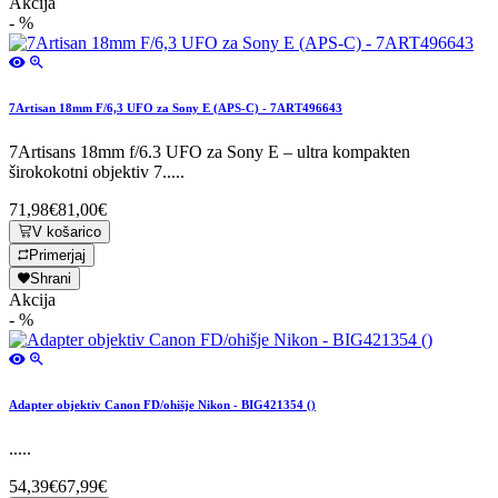
Akcija
- %
7Artisan 18mm F/6,3 UFO za Sony E (APS-C) - 7ART496643
7Artisans 18mm f/6.3 UFO za Sony E – ultra kompakten
širokokotni objektiv 7.....
71,98€
81,00€
V košarico
Primerjaj
Shrani
Akcija
- %
Adapter objektiv Canon FD/ohišje Nikon - BIG421354 ()
.....
54,39€
67,99€