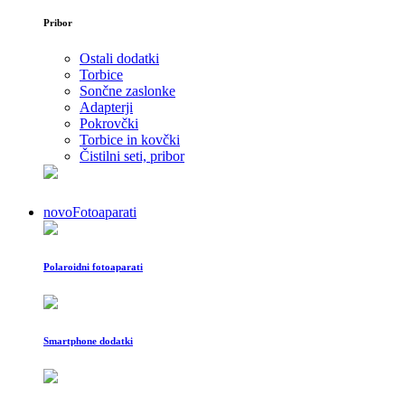
Pribor
Ostali dodatki
Torbice
Sončne zaslonke
Adapterji
Pokrovčki
Torbice in kovčki
Čistilni seti, pribor
novo
Fotoaparati
Polaroidni fotoaparati
Smartphone dodatki