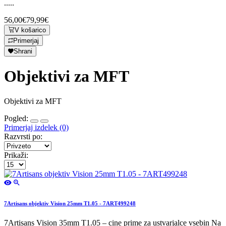
.....
56,00€
79,99€
V košarico
Primerjaj
Shrani
Objektivi za MFT
Objektivi za MFT
Pogled:
Primerjaj izdelek (0)
Razvrsti po:
Prikaži:
7Artisans objektiv Vision 25mm T1.05 - 7ART499248
7Artisans Vision 35mm T1.05 – cine prime za ustvarjalce vsebin Na