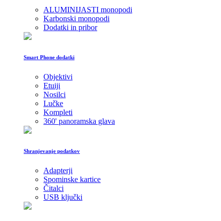
ALUMINIJASTI monopodi
Karbonski monopodi
Dodatki in pribor
Smart Phone dodatki
Objektivi
Etuiji
Nosilci
Lučke
Kompleti
360' panoramska glava
Shranjevanje podatkov
Adapterji
Spominske kartice
Čitalci
USB ključki