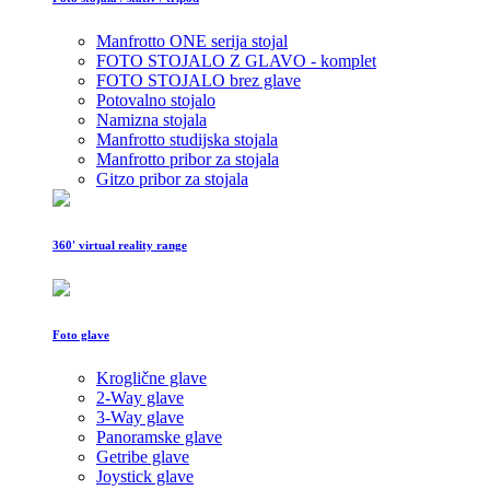
Manfrotto ONE serija stojal
FOTO STOJALO Z GLAVO - komplet
FOTO STOJALO brez glave
Potovalno stojalo
Namizna stojala
Manfrotto studijska stojala
Manfrotto pribor za stojala
Gitzo pribor za stojala
360' virtual reality range
Foto glave
Kroglične glave
2-Way glave
3-Way glave
Panoramske glave
Getribe glave
Joystick glave