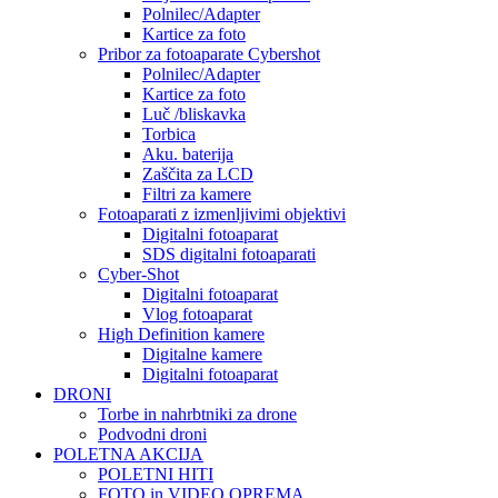
Polnilec/Adapter
Kartice za foto
Pribor za fotoaparate Cybershot
Polnilec/Adapter
Kartice za foto
Luč /bliskavka
Torbica
Aku. baterija
Zaščita za LCD
Filtri za kamere
Fotoaparati z izmenljivimi objektivi
Digitalni fotoaparat
SDS digitalni fotoaparati
Cyber-Shot
Digitalni fotoaparat
Vlog fotoaparat
High Definition kamere
Digitalne kamere
Digitalni fotoaparat
DRONI
Torbe in nahrbtniki za drone
Podvodni droni
POLETNA AKCIJA
POLETNI HITI
FOTO in VIDEO OPREMA