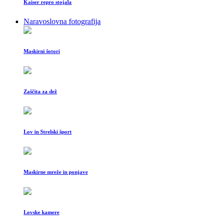
Kaiser repro stojala
Naravoslovna fotografija
Maskirni šotori
Zaščita za dež
Lov in Strelski šport
Maskirne mreže in ponjave
Lovske kamere