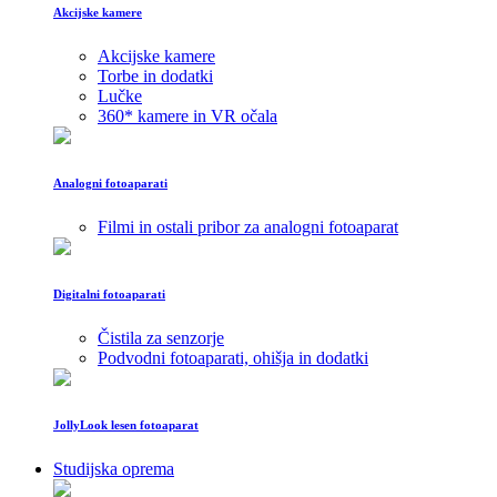
Akcijske kamere
Akcijske kamere
Torbe in dodatki
Lučke
360* kamere in VR očala
Analogni fotoaparati
Filmi in ostali pribor za analogni fotoaparat
Digitalni fotoaparati
Čistila za senzorje
Podvodni fotoaparati, ohišja in dodatki
JollyLook lesen fotoaparat
Studijska oprema