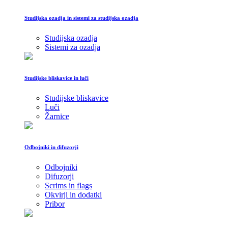
Studijska ozadja in sistemi za studijska ozadja
Studijska ozadja
Sistemi za ozadja
Studijske bliskavice in luči
Studijske bliskavice
Luči
Žarnice
Odbojniki in difuzorji
Odbojniki
Difuzorji
Scrims in flags
Okvirji in dodatki
Pribor