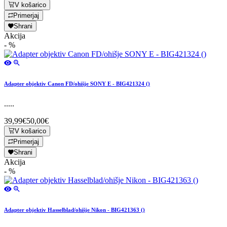
V košarico
Primerjaj
Shrani
Akcija
- %
Adapter objektiv Canon FD/ohišje SONY E - BIG421324 ()
.....
39,99€
50,00€
V košarico
Primerjaj
Shrani
Akcija
- %
Adapter objektiv Hasselblad/ohišje Nikon - BIG421363 ()