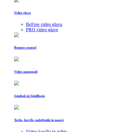
Video glave
BeFree video glava
PRO video glave
Remote control
Video monopodi
Gimbals in GimBoom
Torbe, kovčki, nahrbtniki in pasovi
Video kovčki in roller