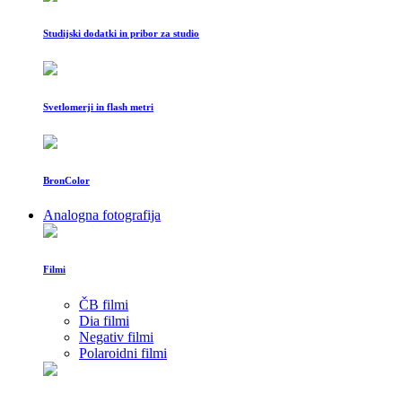
Studijski dodatki in pribor za studio
Svetlomerji in flash metri
BronColor
Analogna fotografija
Filmi
ČB filmi
Dia filmi
Negativ filmi
Polaroidni filmi