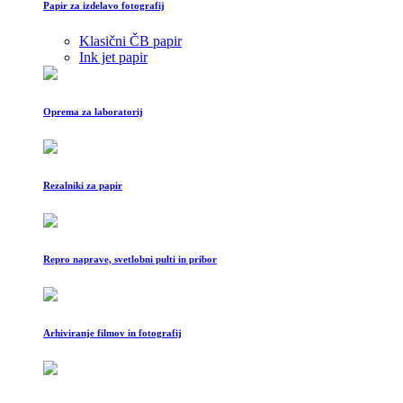
Papir za izdelavo fotografij
Klasični ČB papir
Ink jet papir
Oprema za laboratorij
Rezalniki za papir
Repro naprave, svetlobni pulti in pribor
Arhiviranje filmov in fotografij