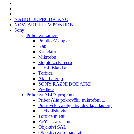
NAJBOLJE PRODAJANO
NOVI ARTIKLI V PONUDBI
Sony
Pribor za kamere
Polnilec/Adapter
Kabli
Konektor
Mikrofon
Stojalo za kamero
Luč /bliskavka
Torbica
Aku. baterija
SONY RAZNI DODATKI
Predleča
Pribor za ALFA program
Pribor Alfa pokrovčki, mikrofoni,...
Pokrovčki za objektiv, držala, adapterji
Luči /bliskavke
Torbice in etuii
Zaščita za zaslon
Objektivi SAL
Objektivi za fotoaparate