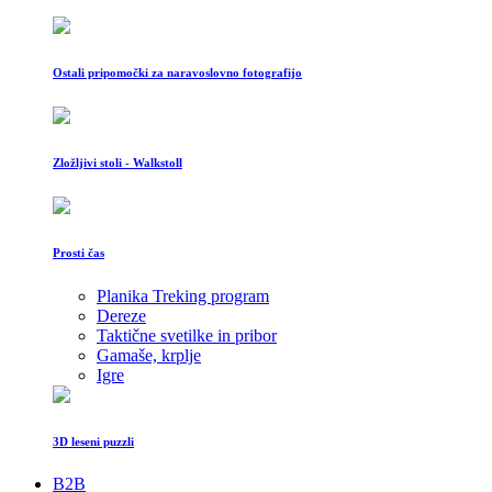
Ostali pripomočki za naravoslovno fotografijo
Zložljivi stoli - Walkstoll
Prosti čas
Planika Treking program
Dereze
Taktične svetilke in pribor
Gamaše, krplje
Igre
3D leseni puzzli
B2B