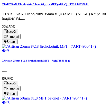
TTARTISAN Tilt objektiv 35mm f/1,4 za MFT (APS-C) - TTART4350941
TTARTISAN Tilt objektiv 35mm f/1,4 za MFT (APS-C) Kaj je Tilt
(nagib)? Pri.....
224,50€
Naroči
Primerjaj
Shrani
7Artisan 25mm F/2,8 širokokotnik MFT - 7ART495041 ()
.....
89,99€
Naroči
Primerjaj
Shrani