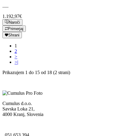
.....
1.192,97€
Naroči
Primerjaj
Shrani
1
2
>
>|
Prikazujem 1 do 15 od 18 (2 strani)
Cumulus d.o.o.
Savska Loka 21,
4000 Kranj, Slovenia
051 653 394