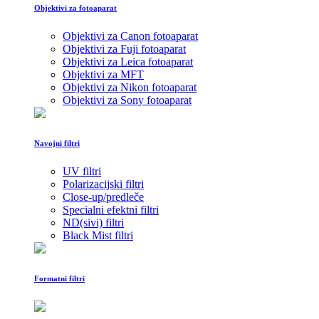
Objektivi za fotoaparat
Objektivi za Canon fotoaparat
Objektivi za Fuji fotoaparat
Objektivi za Leica fotoaparat
Objektivi za MFT
Objektivi za Nikon fotoaparat
Objektivi za Sony fotoaparat
Navojni filtri
UV filtri
Polarizacijski filtri
Close-up/predleče
Specialni efektni filtri
ND(sivi) filtri
Black Mist filtri
Formatni filtri