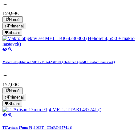
.....
159,99€
Naroči
Primerjaj
Shrani
Makro objektiv set MFT - BIG4230300 (Helioret 4,5/50 + makro nastavek)
.....
152,00€
Naroči
Primerjaj
Shrani
TTArtisan 17mm f/1,4 MFT - TTART497741 ()