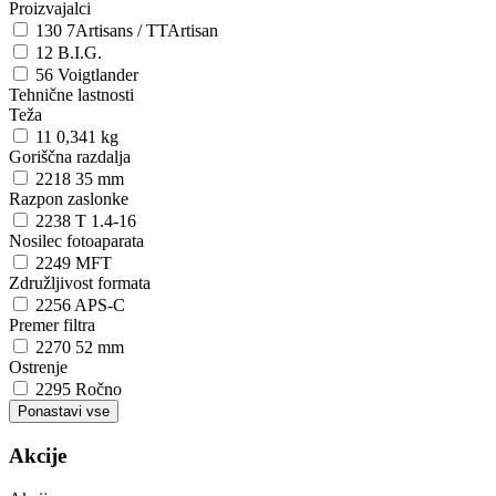
Proizvajalci
130
7Artisans / TTArtisan
12
B.I.G.
56
Voigtlander
Tehnične lastnosti
Teža
11
0,341 kg
Goriščna razdalja
2218
35 mm
Razpon zaslonke
2238
T 1.4-16
Nosilec fotoaparata
2249
MFT
Združljivost formata
2256
APS-C
Premer filtra
2270
52 mm
Ostrenje
2295
Ročno
Akcije