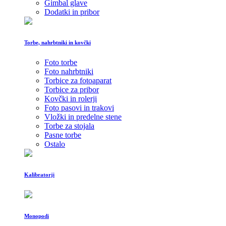
Gimbal glave
Dodatki in pribor
Torbe, nahrbtniki in kovčki
Foto torbe
Foto nahrbtniki
Torbice za fotoaparat
Torbice za pribor
Kovčki in rolerji
Foto pasovi in trakovi
Vložki in predelne stene
Torbe za stojala
Pasne torbe
Ostalo
Kalibratorji
Monopodi