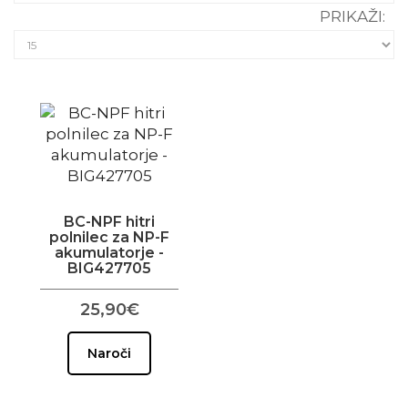
PRIKAŽI:
BC-NPF hitri
polnilec za NP-F
akumulatorje -
BIG427705
25,90€
Naroči