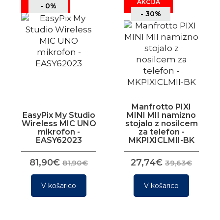
AKCIJA
- 0%
- 30%
Manfrotto PIXI
EasyPix My Studio
MINI MII namizno
Wireless MIC UNO
stojalo z nosilcem
mikrofon -
za telefon -
EASY62023
MKPIXICLMII-BK
81,90€
27,74€
81,90€
39,63€
V košarico
V košarico