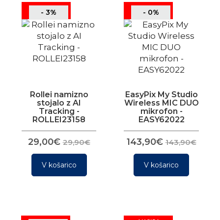
- 3%
- 0%
Rollei namizno
EasyPix My Studio
stojalo z AI
Wireless MIC DUO
Tracking -
mikrofon -
ROLLEI23158
EASY62022
29,00€
143,90€
29,90€
143,90€
V košarico
V košarico