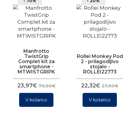
- 70%
- 20%
Manfrotto
TwistGrip
Rollei Monkey Pod
Complet kit za
2 - prilagodljivo
smartphone -
stojalo -
MTWISTGRIPK
ROLLEI22773
23,97€
22,32€
79,90€
27,90€
V košarico
V košarico