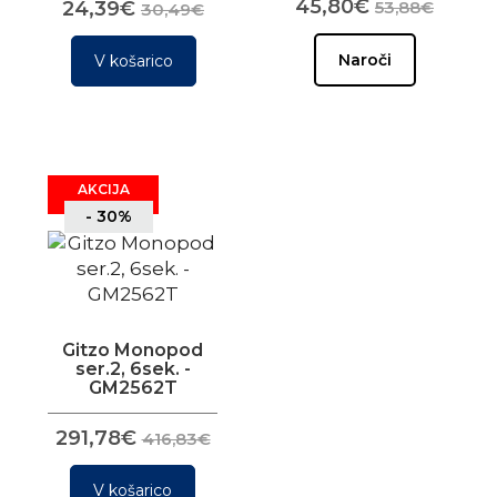
45,80€
24,39€
53,88€
30,49€
Naroči
V košarico
AKCIJA
- 30%
Gitzo Monopod
ser.2, 6sek. -
GM2562T
291,78€
416,83€
V košarico