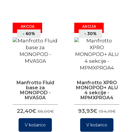
AKCIJA
AKCIJA
- 60%
- 30%
Manfrotto Fluid
Manfrotto XPRO
base za
MONOPOD+ ALU
MONOPOD -
4 sekcije -
MVA50A
MPMXPROA4
22,40€
93,93€
56,00€
134,19€
V košarico
V košarico