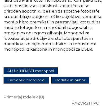
lastnosti Manfrotto monopoda so kompaktnost,
stabilnost in vsestranskost, zaradi česar so
priročen sopotnik. Idealen za športne fotografe,
ki uporabljajo dolge in težke objektive, vendar se
morajo hitro premikati in prestavljati, kot tudi za
modne fotografe na množičnih dogodkih z
omejenim obsegom gibanja. Monopod za
fotoaparat je združljiv z vrsto fotoaparatov in
dodatkov. Izbirajte med lahkimi in robustnimi
monopodi iz karbona in monopodi za DSLR.
ALUMINIJASTI monopodi
Karbonski monopodi
Dodatki in pribor
Primerjaj Izdelek (0)
RAZVRSTI PO: