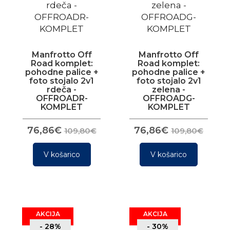
Manfrotto Off
Manfrotto Off
Road komplet:
Road komplet:
pohodne palice +
pohodne palice +
foto stojalo 2v1
foto stojalo 2v1
rdeča -
zelena -
OFFROADR-
OFFROADG-
KOMPLET
KOMPLET
76,86€
76,86€
109,80€
109,80€
V košarico
V košarico
AKCIJA
AKCIJA
- 28%
- 30%