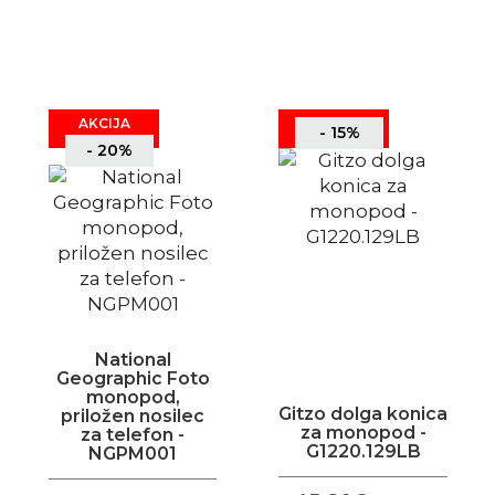
AKCIJA
- 15%
- 20%
National
Geographic Foto
monopod,
Gitzo dolga konica
priložen nosilec
za monopod -
za telefon -
G1220.129LB
NGPM001