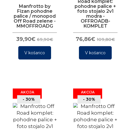
Road komplet:
Manfrotto by
pohodne palice +
Fizan pohodne
foto stojalo 2v1
palice / monopod
modra -
Off Road zelene -
OFFROADB-
MMOFFROADG
KOMPLET
39,90€
76,86€
69,90€
109,80€
V košarico
V košarico
AKCIJA
AKCIJA
- 30%
- 30%