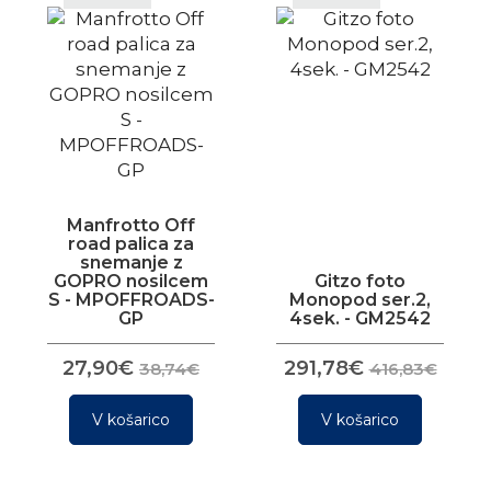
Manfrotto Off
road palica za
snemanje z
GOPRO nosilcem
Gitzo foto
S - MPOFFROADS-
Monopod ser.2,
GP
4sek. - GM2542
27,90€
291,78€
38,74€
416,83€
V košarico
V košarico