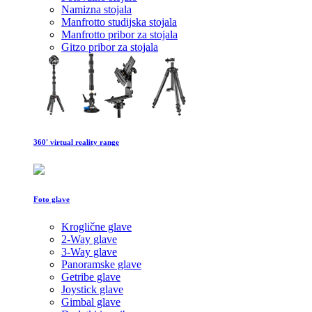
Namizna stojala
Manfrotto studijska stojala
Manfrotto pribor za stojala
Gitzo pribor za stojala
360' virtual reality range
Foto glave
Kroglične glave
2-Way glave
3-Way glave
Panoramske glave
Getribe glave
Joystick glave
Gimbal glave