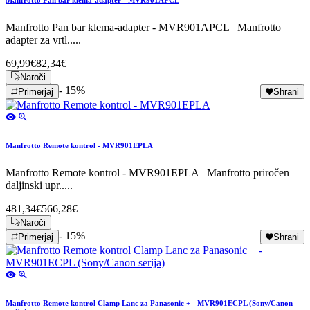
Manfrotto Pan bar klema-adapter - MVR901APCL
Manfrotto Pan bar klema-adapter - MVR901APCL Manfrotto
adapter za vrtl.....
69,99€
82,34€
Naroči
- 15%
Primerjaj
Shrani
Manfrotto Remote kontrol - MVR901EPLA
Manfrotto Remote kontrol - MVR901EPLA Manfrotto priročen
daljinski upr.....
481,34€
566,28€
Naroči
- 15%
Primerjaj
Shrani
Manfrotto Remote kontrol Clamp Lanc za Panasonic + - MVR901ECPL (Sony/Canon