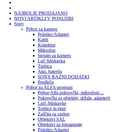
NAJBOLJE PRODAJANO
NOVI ARTIKLI V PONUDBI
Sony
Pribor za kamere
Polnilec/Adapter
Kabli
Konektor
Mikrofon
Stojalo za kamero
Luč /bliskavka
Torbica
Aku. baterija
SONY RAZNI DODATKI
Predleča
Pribor za ALFA program
Pribor Alfa pokrovčki, mikrofoni,...
Pokrovčki za objektiv, držala, adapterji
Luči /bliskavke
Torbice in etuii
Zaščita za zaslon
Objektivi SAL
Objektivi za fotoaparate
Polnilec/Adapter