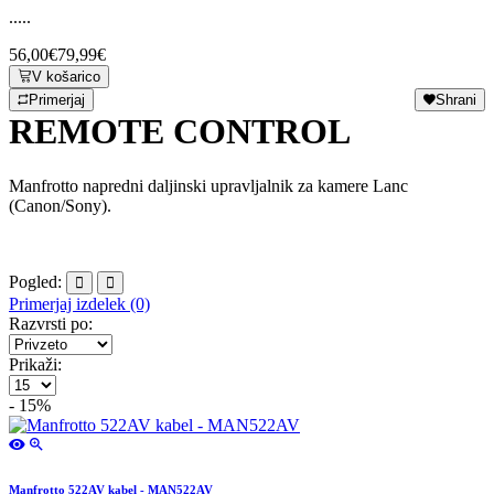
.....
56,00€
79,99€
V košarico
Primerjaj
Shrani
REMOTE CONTROL
Manfrotto napredni daljinski upravljalnik za kamere Lanc
(Canon/Sony).
Pogled:
Primerjaj izdelek (0)
Razvrsti po:
Prikaži:
- 15%
Manfrotto 522AV kabel - MAN522AV