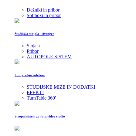
Dežniki in pribor
Softboxi in pribor
Studijska stojala - Avenger
Stojala
Pribor
AUTOPOLE SISTEM
Fotografija izdelkov
STUDIJSKE MIZE IN DODATKI
EFEKTI
TurnTable 360'
Stropni sistem za foto/video studio