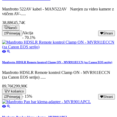
Manfrotto 522AV kabel - MAN522AV Narejen za video kamere z
vtičem AV-.....
38,88€
45,74€
Naroči
Akcija
Primerjaj
Shrani
- 70.1%
Manfrotto HDSLR Remote kontrol Clamp ON - MVR911ECCN (za Canon EOS serijo)
Manfrotto HDSLR Remote kontrol Clamp ON - MVR911ECCN
(za Canon EOS serijo) .....
89,76€
299,90€
V košarico
- 15%
Primerjaj
Shrani