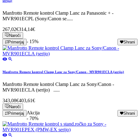
serija)
Manfrotto Remote kontrol Clamp Lanc za Panasonic + -
MVR901ECPL (Sony/Canon se.....
267,02€
314,14€
Naroči
- 15%
Primerjaj
Shrani
Manfrotto Remote kontrol Clamp Lanc za Sony/Canon - MVR901ECLA (serijo)
Manfrotto Remote kontrol Clamp Lanc za Sony/Canon -
MVR901ECLA (serijo) .....
343,08€
403,61€
Naroči
Akcija
Primerjaj
Shrani
- 70%