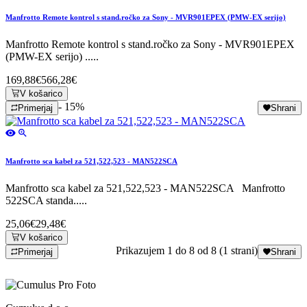
Manfrotto Remote kontrol s stand.ročko za Sony - MVR901EPEX (PMW-EX serijo)
Manfrotto Remote kontrol s stand.ročko za Sony - MVR901EPEX
(PMW-EX serijo) .....
169,88€
566,28€
V košarico
- 15%
Primerjaj
Shrani
Manfrotto sca kabel za 521,522,523 - MAN522SCA
Manfrotto sca kabel za 521,522,523 - MAN522SCA Manfrotto
522SCA standa.....
25,06€
29,48€
V košarico
Prikazujem 1 do 8 od 8 (1 strani)
Primerjaj
Shrani