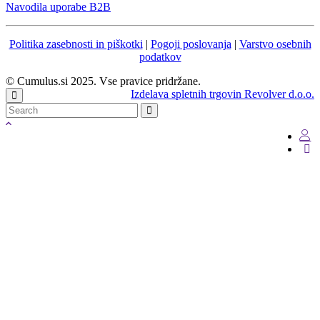
Navodila uporabe B2B
Politika zasebnosti in piškotki
|
Pogoji poslovanja
|
Varstvo osebnih
podatkov
© Cumulus.si 2025. Vse pravice pridržane.
Izdelava spletnih trgovin Revolver d.o.o.