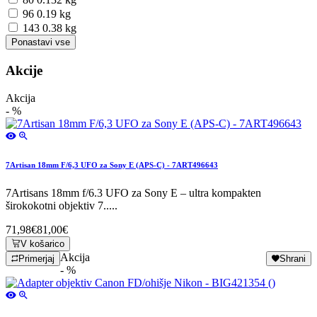
96
0.19 kg
143
0.38 kg
Akcije
Akcija
- %
7Artisan 18mm F/6,3 UFO za Sony E (APS-C) - 7ART496643
7Artisans 18mm f/6.3 UFO za Sony E – ultra kompakten
širokokotni objektiv 7.....
71,98€
81,00€
V košarico
Akcija
Primerjaj
Shrani
- %