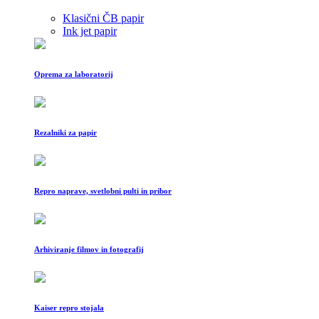
Klasični ČB papir
Ink jet papir
Oprema za laboratorij
Rezalniki za papir
Repro naprave, svetlobni pulti in pribor
Arhiviranje filmov in fotografij
Kaiser repro stojala