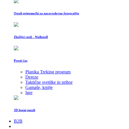
Ostali pripomočki za naravoslovno fotografijo
Zložljivi stoli - Walkstoll
Prosti čas
Planika Treking program
Dereze
Taktične svetilke in pribor
Gamaše, krplje
Igre
3D leseni puzzli
B2B