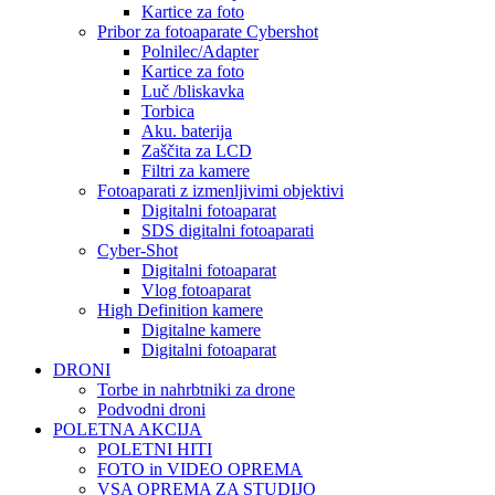
Kartice za foto
Pribor za fotoaparate Cybershot
Polnilec/Adapter
Kartice za foto
Luč /bliskavka
Torbica
Aku. baterija
Zaščita za LCD
Filtri za kamere
Fotoaparati z izmenljivimi objektivi
Digitalni fotoaparat
SDS digitalni fotoaparati
Cyber-Shot
Digitalni fotoaparat
Vlog fotoaparat
High Definition kamere
Digitalne kamere
Digitalni fotoaparat
DRONI
Torbe in nahrbtniki za drone
Podvodni droni
POLETNA AKCIJA
POLETNI HITI
FOTO in VIDEO OPREMA
VSA OPREMA ZA STUDIJO