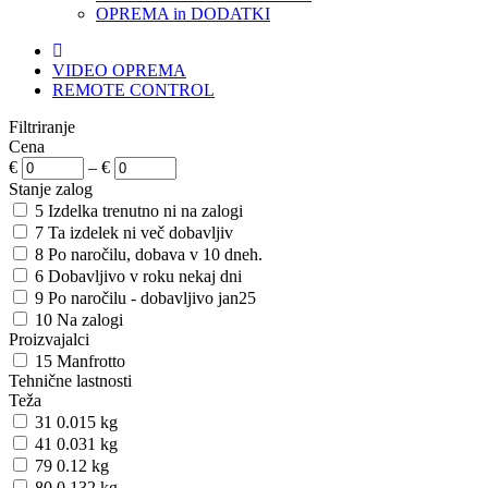
OPREMA in DODATKI
VIDEO OPREMA
REMOTE CONTROL
Filtriranje
Cena
€
–
€
Stanje zalog
5
Izdelka trenutno ni na zalogi
7
Ta izdelek ni več dobavljiv
8
Po naročilu, dobava v 10 dneh.
6
Dobavljivo v roku nekaj dni
9
Po naročilu - dobavljivo jan25
10
Na zalogi
Proizvajalci
15
Manfrotto
Tehnične lastnosti
Teža
31
0.015 kg
41
0.031 kg
79
0.12 kg
80
0.132 kg