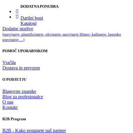
DODATNA PONUDBA
Darilni boni
Katalogi
Dodatne storitve
(razvijanje, plastificiranje, okviranje, razvijanje filmov, kaširanje, lasersko
graviranje, ...)
POMOČ UPORABNIKOM
Vračila
Dostava in prevzem
O PODJETJU
Blagovne znamke
Blog za profesionalce
O nas
Kontakt
B2B Program
B2B - Kako postanete naš partner