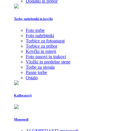
Dodatki in pribor
Torbe, nahrbtniki in kovčki
Foto torbe
Foto nahrbtniki
Torbice za fotoaparat
Torbice za pribor
Kovčki in rolerji
Foto pasovi in trakovi
Vložki in predelne stene
Torbe za stojala
Pasne torbe
Ostalo
Kalibratorji
Monopodi
ALUMINIJASTI monopodi