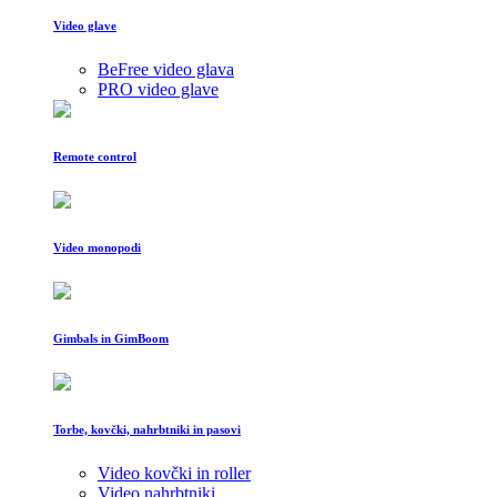
Video glave
BeFree video glava
PRO video glave
Remote control
Video monopodi
Gimbals in GimBoom
Torbe, kovčki, nahrbtniki in pasovi
Video kovčki in roller
Video nahrbtniki