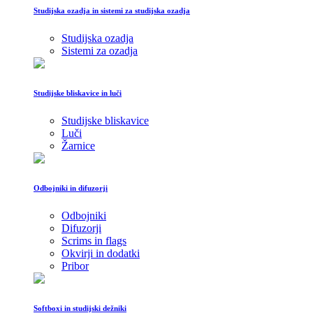
Studijska ozadja in sistemi za studijska ozadja
Studijska ozadja
Sistemi za ozadja
Studijske bliskavice in luči
Studijske bliskavice
Luči
Žarnice
Odbojniki in difuzorji
Odbojniki
Difuzorji
Scrims in flags
Okvirji in dodatki
Pribor
Softboxi in studijski dežniki