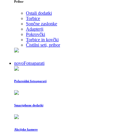
Pribor
Ostali dodatki
Torbice
Sončne zaslonke
Adapterji
Pokrovčki
Torbice in kovčki
Čistilni seti, pribor
novo
Fotoaparati
Polaroidni fotoaparati
Smartphone dodatki
Akcijske kamere