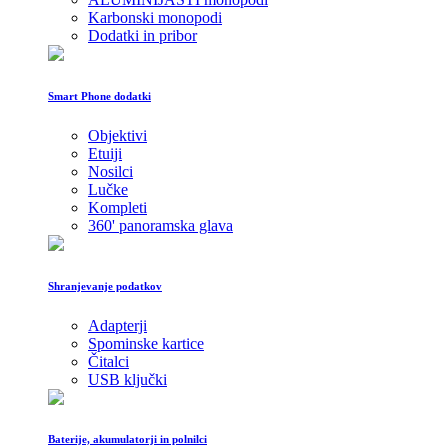
Karbonski monopodi
Dodatki in pribor
Smart Phone dodatki
Objektivi
Etuiji
Nosilci
Lučke
Kompleti
360' panoramska glava
Shranjevanje podatkov
Adapterji
Spominske kartice
Čitalci
USB ključki
Baterije, akumulatorji in polnilci