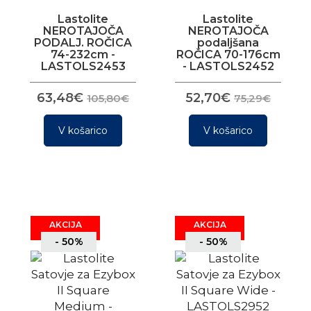
Lastolite
Lastolite
NEROTAJOČA
NEROTAJOČA
PODALJ. ROČICA
podaljšana
74-232cm -
ROČICA 70-176cm
LASTOLS2453
- LASTOLS2452
63,48€
52,70€
105,80€
75,29€
V košarico
V košarico
AKCIJA
AKCIJA
- 50%
- 50%