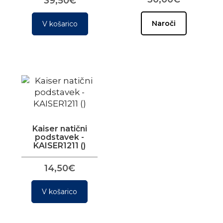
39,50€
Naroči
V košarico
Kaiser natični
podstavek -
KAISER1211 ()
14,50€
V košarico