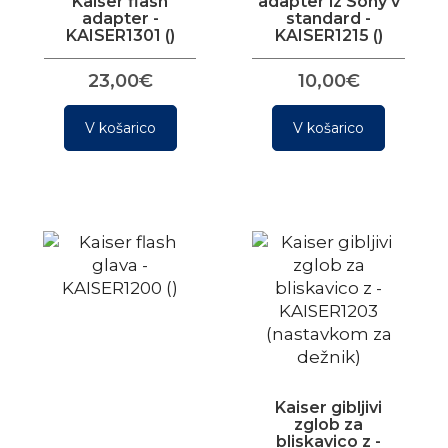
Kaiser flash
adapter iz Sony v
adapter -
standard -
KAISER1301 ()
KAISER1215 ()
23,00€
10,00€
V košarico
V košarico
Kaiser gibljivi
zglob za
bliskavico z -