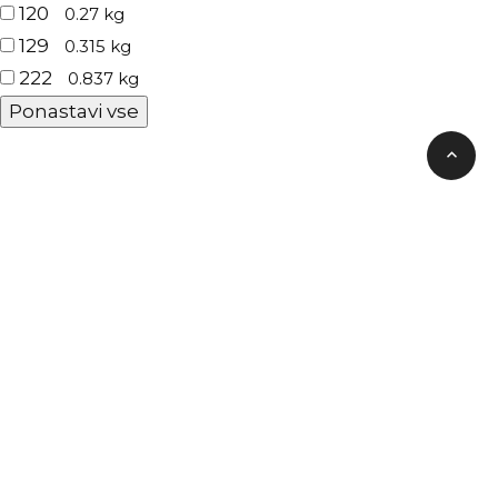
120
0.27 kg
129
0.315 kg
222
0.837 kg