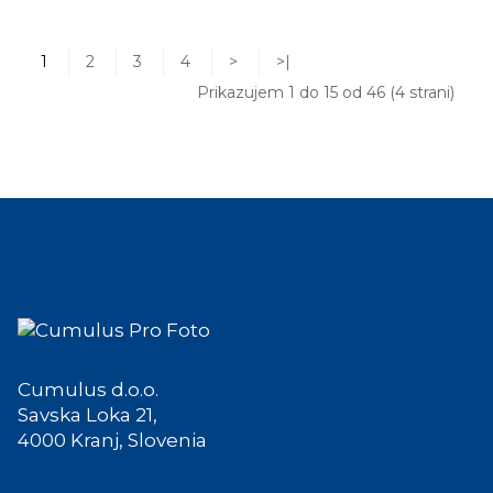
1
2
3
4
>
>|
Prikazujem 1 do 15 od 46 (4 strani)
Cumulus d.o.o.
Savska Loka 21,
4000 Kranj, Slovenia