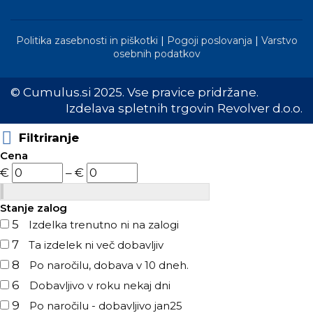
Politika zasebnosti in piškotki
|
Pogoji poslovanja
|
Varstvo
osebnih podatkov
© Cumulus.si 2025. Vse pravice pridržane.
Izdelava spletnih trgovin Revolver d.o.o.
Filtriranje
Cena
€
–
€
Stanje zalog
5
Izdelka trenutno ni na zalogi
7
Ta izdelek ni več dobavljiv
8
Po naročilu, dobava v 10 dneh.
6
Dobavljivo v roku nekaj dni
9
Po naročilu - dobavljivo jan25