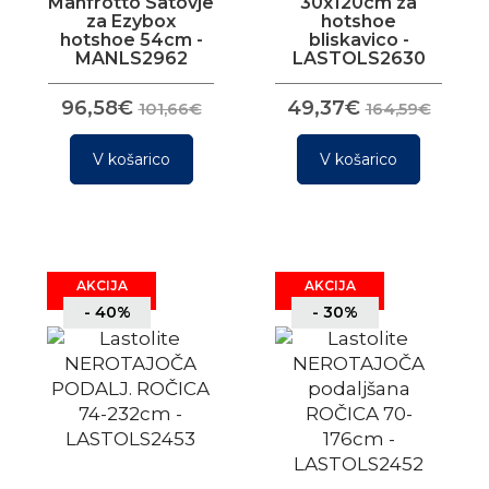
Manfrotto Satovje
30x120cm za
za Ezybox
hotshoe
hotshoe 54cm -
bliskavico -
MANLS2962
LASTOLS2630
96,58€
49,37€
101,66€
164,59€
V košarico
V košarico
AKCIJA
AKCIJA
- 40%
- 30%