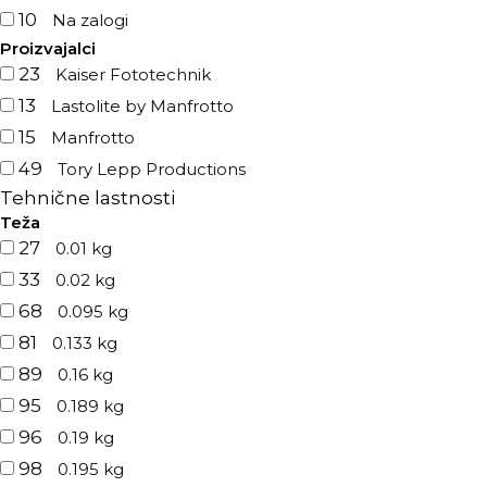
10
Na zalogi
Proizvajalci
23
Kaiser Fototechnik
13
Lastolite by Manfrotto
15
Manfrotto
49
Tory Lepp Productions
Tehnične lastnosti
Teža
27
0.01 kg
33
0.02 kg
68
0.095 kg
81
0.133 kg
89
0.16 kg
95
0.189 kg
96
0.19 kg
98
0.195 kg