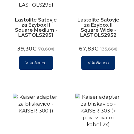
Lastolite Satovje
Lastolite Satovje
za Ezybox II
za Ezybox II
Square Medium -
Square Wide -
LASTOLS2951
LASTOLS2952
39,30€
67,83€
78,60€
135,66€
V košarico
V košarico