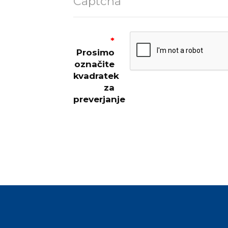
Captcha
Prosimo
označite
kvadratek
za
preverjanje