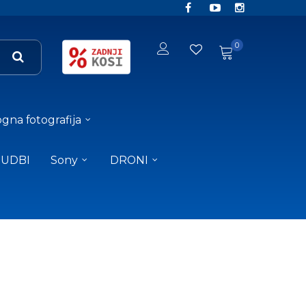
0
gna fotografija
NUDBI
Sony
DRONI