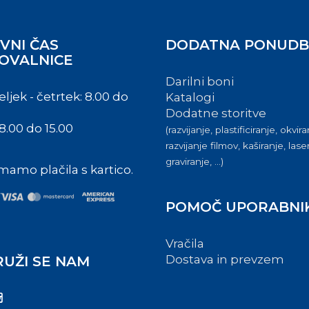
VNI ČAS
DODATNA PONUD
OVALNICE
Darilni boni
jek - četrtek: 8.00 do
Katalogi
Dodatne storitve
8.00 do 15.00
(razvijanje, plastificiranje, okvira
razvijanje filmov, kaširanje, las
graviranje, ...)
mamo plačila s kartico.
POMOČ UPORABNI
Vračila
Dostava in prevzem
RUŽI SE NAM