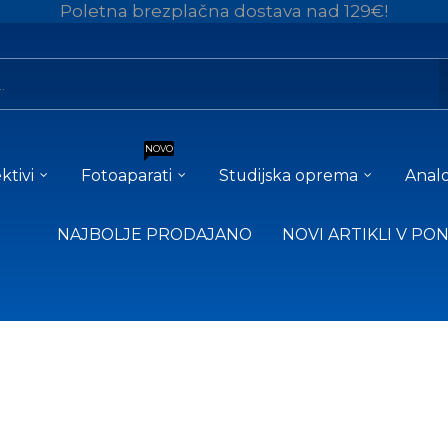
Poletna brezplačna dostava nad 129€!
NOVO
ktivi
Fotoaparati
Studijska oprema
Analo
NAJBOLJE PRODAJANO
NOVI ARTIKLI V PO