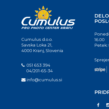
DELO
POSL
Ponedel
Cumulus d.o.o.
16.00
Savska Loka 21,
Petek: 
4000 Kranj, Slovenia
Spreje
051 653 394
04/201-65-34
info@cumulus.si
PRID