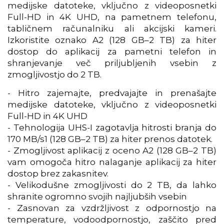
medijske datoteke, vključno z videoposnetki
Full-HD in 4K UHD, na pametnem telefonu,
tabličnem računalniku ali akcijski kameri.
Izkoristite oznako A2 (128 GB–2 TB) za hiter
dostop do aplikacij za pametni telefon in
shranjevanje več priljubljenih vsebin z
zmogljivostjo do 2 TB.
- Hitro zajemajte, predvajajte in prenašajte
medijske datoteke, vključno z videoposnetki
Full-HD in 4K UHD
- Tehnologija UHS-I zagotavlja hitrosti branja do
170 MB/s1 (128 GB–2 TB) za hiter prenos datotek.
- Zmogljivost aplikacij z oceno A2 (128 GB–2 TB)
vam omogoča hitro nalaganje aplikacij za hiter
dostop brez zakasnitev.
- Velikodušne zmogljivosti do 2 TB, da lahko
shranite ogromno svojih najljubših vsebin
- Zasnovan za vzdržljivost z odpornostjo na
temperature, vodoodpornostjo, zaščito pred