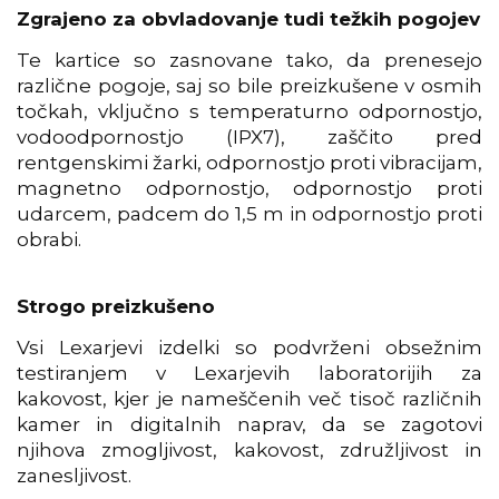
Zgrajeno za obvladovanje tudi težkih pogojev
Te kartice so zasnovane tako, da prenesejo
različne pogoje, saj so bile preizkušene v osmih
točkah, vključno s temperaturno odpornostjo,
vodoodpornostjo (IPX7), zaščito pred
rentgenskimi žarki, odpornostjo proti vibracijam,
magnetno odpornostjo, odpornostjo proti
udarcem, padcem do 1,5 m in odpornostjo proti
obrabi.
Strogo preizkušeno
Vsi Lexarjevi izdelki so podvrženi obsežnim
testiranjem v Lexarjevih laboratorijih za
kakovost, kjer je nameščenih več tisoč različnih
kamer in digitalnih naprav, da se zagotovi
njihova zmogljivost, kakovost, združljivost in
zanesljivost.