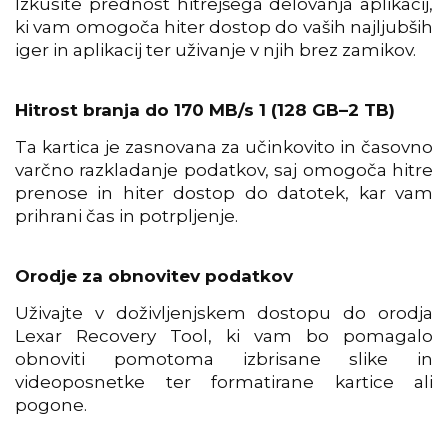
Izkusite prednost hitrejšega delovanja aplikacij,
ki vam omogoča hiter dostop do vaših najljubših
iger in aplikacij ter uživanje v njih brez zamikov.
Hitrost branja do 170 MB/s 1 (128 GB–2 TB)
Ta kartica je zasnovana za učinkovito in časovno
varčno razkladanje podatkov, saj omogoča hitre
prenose in hiter dostop do datotek, kar vam
prihrani čas in potrpljenje.
Orodje za obnovitev podatkov
Uživajte v doživljenjskem dostopu do orodja
Lexar Recovery Tool, ki vam bo pomagalo
obnoviti pomotoma izbrisane slike in
videoposnetke ter formatirane kartice ali
pogone.