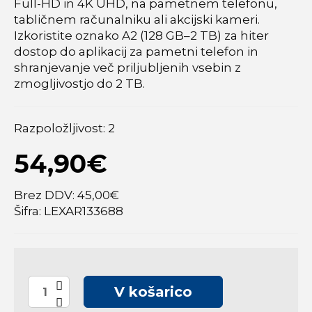
Full-HD in 4K UHD, na pametnem telefonu,
tabličnem računalniku ali akcijski kameri.
Izkoristite oznako A2 (128 GB–2 TB) za hiter
dostop do aplikacij za pametni telefon in
shranjevanje več priljubljenih vsebin z
zmogljivostjo do 2 TB.
Razpoložljivost:
2
54,90€
Brez DDV: 45,00€
Šifra: LEXAR133688
V košarico