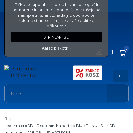
Piškotke uporabljamo, da bi vam omogočili
nemoteno in prijetno uporabniško izkušnjo na
naši spletni strani. Z nadaljno uporabo te
spletne strani se strinjate z našo politiko
piškotkov.
STRINJAM SE!
Kaj so piškotki?
0
Lexar microSDHC spominska kartica Blue Plus UHS-I z SD
adapterjem 128 GB - LEXAR133688