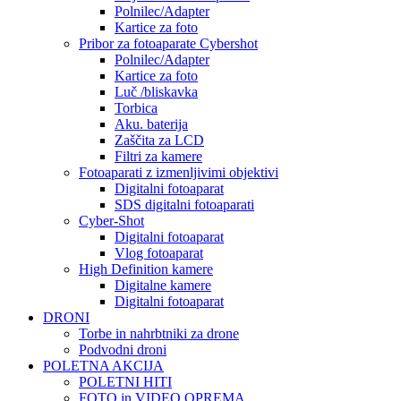
Polnilec/Adapter
Kartice za foto
Pribor za fotoaparate Cybershot
Polnilec/Adapter
Kartice za foto
Luč /bliskavka
Torbica
Aku. baterija
Zaščita za LCD
Filtri za kamere
Fotoaparati z izmenljivimi objektivi
Digitalni fotoaparat
SDS digitalni fotoaparati
Cyber-Shot
Digitalni fotoaparat
Vlog fotoaparat
High Definition kamere
Digitalne kamere
Digitalni fotoaparat
DRONI
Torbe in nahrbtniki za drone
Podvodni droni
POLETNA AKCIJA
POLETNI HITI
FOTO in VIDEO OPREMA