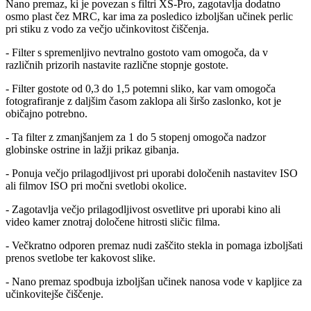
Nano premaz, ki je povezan s filtri XS-Pro, zagotavlja dodatno
osmo plast čez MRC, kar ima za posledico izboljšan učinek perlic
pri stiku z vodo za večjo učinkovitost čiščenja.
- Filter s spremenljivo nevtralno gostoto vam omogoča, da v
različnih prizorih nastavite različne stopnje gostote.
- Filter gostote od 0,3 do 1,5 potemni sliko, kar vam omogoča
fotografiranje z daljšim časom zaklopa ali širšo zaslonko, kot je
običajno potrebno.
- Ta filter z zmanjšanjem za 1 do 5 stopenj omogoča nadzor
globinske ostrine in lažji prikaz gibanja.
- Ponuja večjo prilagodljivost pri uporabi določenih nastavitev ISO
ali filmov ISO pri močni svetlobi okolice.
- Zagotavlja večjo prilagodljivost osvetlitve pri uporabi kino ali
video kamer znotraj določene hitrosti sličic filma.
- Večkratno odporen premaz nudi zaščito stekla in pomaga izboljšati
prenos svetlobe ter kakovost slike.
- Nano premaz spodbuja izboljšan učinek nanosa vode v kapljice za
učinkovitejše čiščenje.