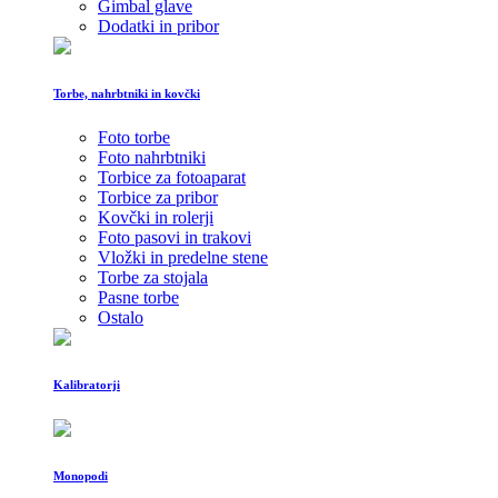
Gimbal glave
Dodatki in pribor
Torbe, nahrbtniki in kovčki
Foto torbe
Foto nahrbtniki
Torbice za fotoaparat
Torbice za pribor
Kovčki in rolerji
Foto pasovi in trakovi
Vložki in predelne stene
Torbe za stojala
Pasne torbe
Ostalo
Kalibratorji
Monopodi