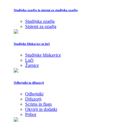
Studijska ozadja in sistemi za studijska ozadja
Studijska ozadja
Sistemi za ozadja
Studijske bliskavice in luči
Studijske bliskavice
Luči
Žarnice
Odbojniki in difuzorji
Odbojniki
Difuzorji
Scrims in flags
Okvirji in dodatki
Pribor