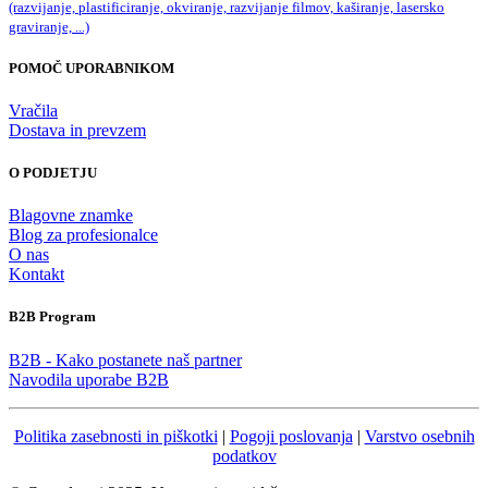
(razvijanje, plastificiranje, okviranje, razvijanje filmov, kaširanje, lasersko
graviranje, ...)
POMOČ UPORABNIKOM
Vračila
Dostava in prevzem
O PODJETJU
Blagovne znamke
Blog za profesionalce
O nas
Kontakt
B2B Program
B2B - Kako postanete naš partner
Navodila uporabe B2B
Politika zasebnosti in piškotki
|
Pogoji poslovanja
|
Varstvo osebnih
podatkov