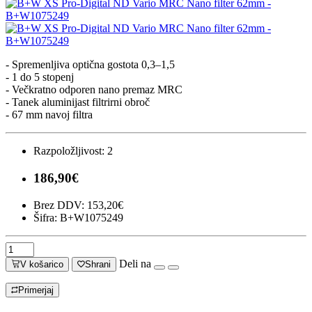
- Spremenljiva optična gostota 0,3–1,5
- 1 do 5 stopenj
- Večkratno odporen nano premaz MRC
- Tanek aluminijast filtrirni obroč
- 67 mm navoj filtra
Razpoložljivost:
2
186,90€
Brez DDV: 153,20€
Šifra: B+W1075249
Deli na
V košarico
Shrani
Primerjaj