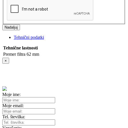
Nadaljuj
Tehnični podatki
Tehnične lastnosti
Premer filtra
62 mm
×
Povpraševanje: B+W XS Pro-Digital ND Vario MRC Nano
filter 62mm - B+W1075249
Moje ime:
Moje email:
Tel. številka:
Vprašanje: