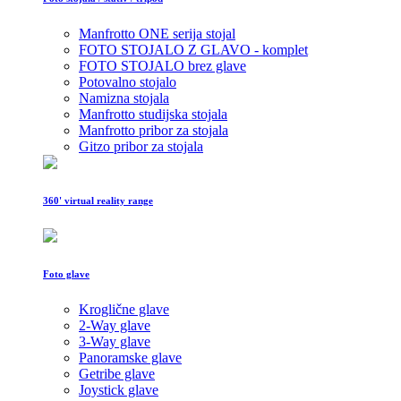
Manfrotto ONE serija stojal
FOTO STOJALO Z GLAVO - komplet
FOTO STOJALO brez glave
Potovalno stojalo
Namizna stojala
Manfrotto studijska stojala
Manfrotto pribor za stojala
Gitzo pribor za stojala
360' virtual reality range
Foto glave
Kroglične glave
2-Way glave
3-Way glave
Panoramske glave
Getribe glave
Joystick glave