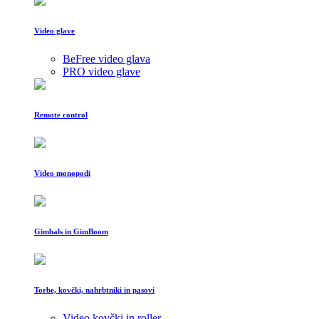
Video glave
BeFree video glava
PRO video glave
Remote control
Video monopodi
Gimbals in GimBoom
Torbe, kovčki, nahrbtniki in pasovi
Video kovčki in roller