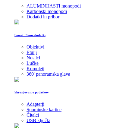
ALUMINIJASTI monopodi
Karbonski monopodi
Dodatki in pribor
Smart Phone dodatki
Objektivi
Etuiji
Nosilci
Lučke
Kompleti
360' panoramska glava
Shranjevanje podatkov
Adapterji
Spominske kartice
Čitalci
USB ključki