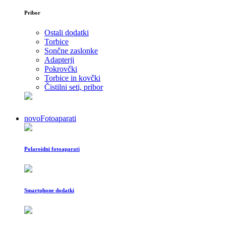
Pribor
Ostali dodatki
Torbice
Sončne zaslonke
Adapterji
Pokrovčki
Torbice in kovčki
Čistilni seti, pribor
novo
Fotoaparati
Polaroidni fotoaparati
Smartphone dodatki