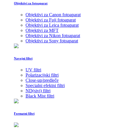
Objektivi za fotoaparat
Objektivi za Canon fotoaparat
Objektivi za Fuji fotoaparat
Objektivi za Leica fotoaparat
Objektivi za MFT
Objektivi za Nikon fotoaparat
Objektivi za Sony fotoaparat
Navojni filtri
UV filtri
Polarizacijski filtri
Close-up/predleče
Specialni efektni filtri
ND(sivi) filtri
Black Mist filtri
Formatni filtri