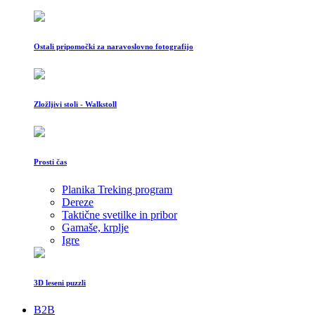
Ostali pripomočki za naravoslovno fotografijo
Zložljivi stoli - Walkstoll
Prosti čas
Planika Treking program
Dereze
Taktične svetilke in pribor
Gamaše, krplje
Igre
3D leseni puzzli
B2B