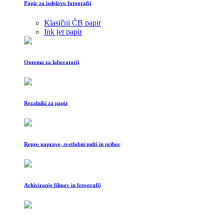
Papir za izdelavo fotografij
Klasični ČB papir
Ink jet papir
Oprema za laboratorij
Rezalniki za papir
Repro naprave, svetlobni pulti in pribor
Arhiviranje filmov in fotografij