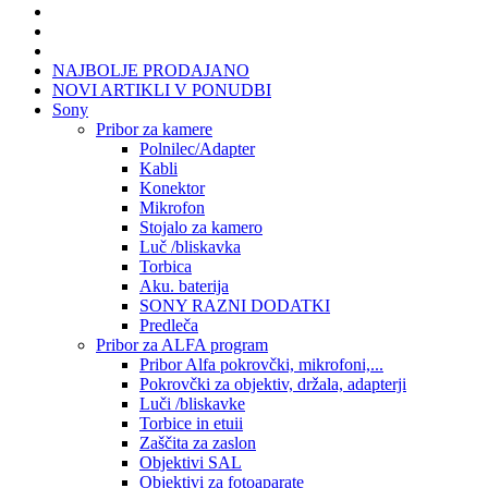
NAJBOLJE PRODAJANO
NOVI ARTIKLI V PONUDBI
Sony
Pribor za kamere
Polnilec/Adapter
Kabli
Konektor
Mikrofon
Stojalo za kamero
Luč /bliskavka
Torbica
Aku. baterija
SONY RAZNI DODATKI
Predleča
Pribor za ALFA program
Pribor Alfa pokrovčki, mikrofoni,...
Pokrovčki za objektiv, držala, adapterji
Luči /bliskavke
Torbice in etuii
Zaščita za zaslon
Objektivi SAL
Objektivi za fotoaparate