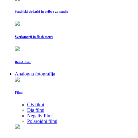
Studijski dodatki in pribor za studio
Svetlomerji in flash metri
BronColor
Analogna fotografija
Filmi
ČB filmi
Dia filmi
Negativ filmi
Polaroidni filmi