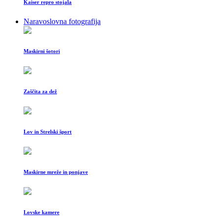
Kaiser repro stojala
Naravoslovna fotografija
Maskirni šotori
Zaščita za dež
Lov in Strelski šport
Maskirne mreže in ponjave
Lovske kamere