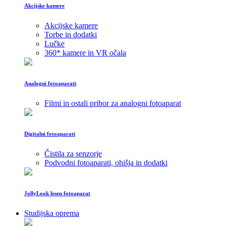
Akcijske kamere
Akcijske kamere
Torbe in dodatki
Lučke
360* kamere in VR očala
Analogni fotoaparati
Filmi in ostali pribor za analogni fotoaparat
Digitalni fotoaparati
Čistila za senzorje
Podvodni fotoaparati, ohišja in dodatki
JollyLook lesen fotoaparat
Studijska oprema