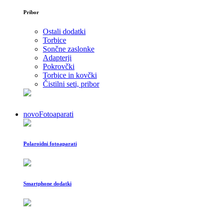
Pribor
Ostali dodatki
Torbice
Sončne zaslonke
Adapterji
Pokrovčki
Torbice in kovčki
Čistilni seti, pribor
novo
Fotoaparati
Polaroidni fotoaparati
Smartphone dodatki