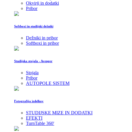
Okvirji in dodatki
Pribor
Softboxi in studijski dežniki
Dežniki in pribor
Softboxi in pribor
Studijska stojala - Avenger
Stojala
Pribor
AUTOPOLE SISTEM
Fotografija izdelkov
STUDIJSKE MIZE IN DODATKI
EFEKTI
TurnTable 360'