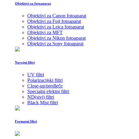
Objektivi za fotoaparat
Objektivi za Canon fotoaparat
Objektivi za Fuji fotoaparat
Objektivi za Leica fotoaparat
Objektivi za MFT
Objektivi za Nikon fotoaparat
Objektivi za Sony fotoaparat
Navojni filtri
UV filtri
Polarizacijski filtri
Close-up/predleče
Specialni efektni filtri
ND(sivi) filtri
Black Mist filtri
Formatni filtri