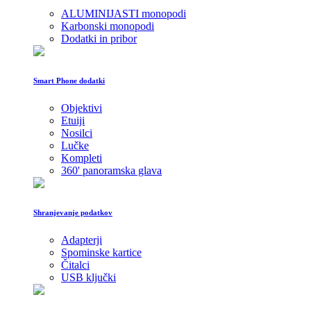
ALUMINIJASTI monopodi
Karbonski monopodi
Dodatki in pribor
Smart Phone dodatki
Objektivi
Etuiji
Nosilci
Lučke
Kompleti
360' panoramska glava
Shranjevanje podatkov
Adapterji
Spominske kartice
Čitalci
USB ključki