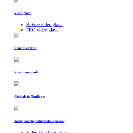
Video glave
BeFree video glava
PRO video glave
Remote control
Video monopodi
Gimbals in GimBoom
Torbe, kovčki, nahrbtniki in pasovi
Video kovčki in roller