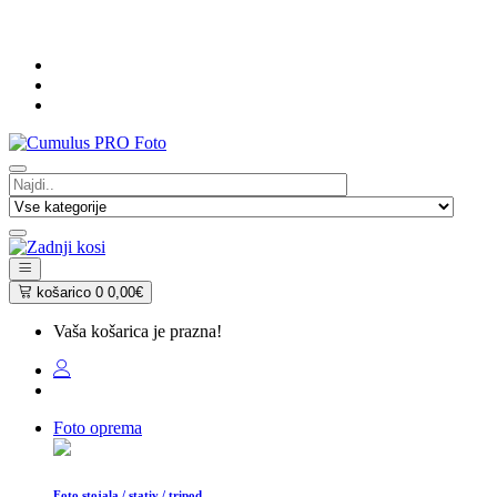
košarico
0
0,00€
Vaša košarica je prazna!
Foto oprema
Foto stojala / stativ / tripod