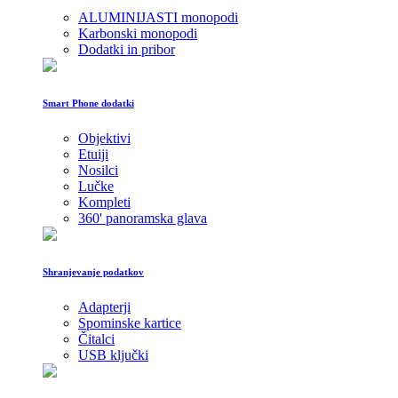
ALUMINIJASTI monopodi
Karbonski monopodi
Dodatki in pribor
Smart Phone dodatki
Objektivi
Etuiji
Nosilci
Lučke
Kompleti
360' panoramska glava
Shranjevanje podatkov
Adapterji
Spominske kartice
Čitalci
USB ključki