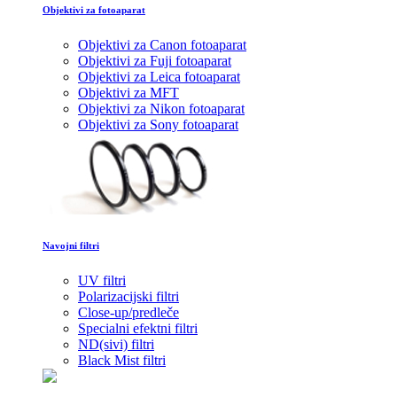
Objektivi za fotoaparat
Objektivi za Canon fotoaparat
Objektivi za Fuji fotoaparat
Objektivi za Leica fotoaparat
Objektivi za MFT
Objektivi za Nikon fotoaparat
Objektivi za Sony fotoaparat
Navojni filtri
UV filtri
Polarizacijski filtri
Close-up/predleče
Specialni efektni filtri
ND(sivi) filtri
Black Mist filtri