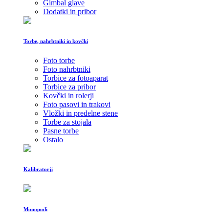
Gimbal glave
Dodatki in pribor
Torbe, nahrbtniki in kovčki
Foto torbe
Foto nahrbtniki
Torbice za fotoaparat
Torbice za pribor
Kovčki in rolerji
Foto pasovi in trakovi
Vložki in predelne stene
Torbe za stojala
Pasne torbe
Ostalo
Kalibratorji
Monopodi