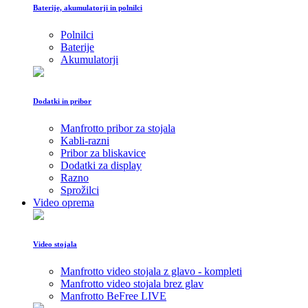
Baterije, akumulatorji in polnilci
Polnilci
Baterije
Akumulatorji
Dodatki in pribor
Manfrotto pribor za stojala
Kabli-razni
Pribor za bliskavice
Dodatki za display
Razno
Sprožilci
Video oprema
Video stojala
Manfrotto video stojala z glavo - kompleti
Manfrotto video stojala brez glav
Manfrotto BeFree LIVE