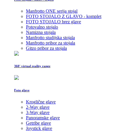
Manfrotto ONE serija stojal
FOTO STOJALO Z GLAVO - komplet
FOTO STOJALO brez glave
Potovalno stojalo
Namizna stojala
Manfrotto studijska stojala
Manfrotto pribor za stojala
Gitzo pribor za stojala
360' virtual reality range
Foto glave
Kroglične glave
2-Way glave
3-Way glave
Panoramske glave
Getribe glave
Joystick glave