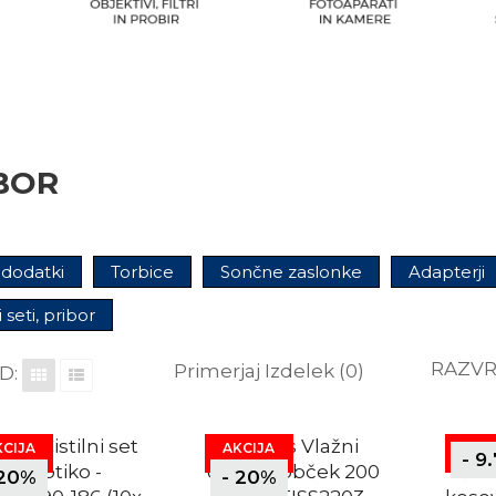
BOR
 dodatki
Torbice
Sončne zaslonke
Adapterji
i seti, pribor
RAZVR
Primerjaj Izdelek (0)
D:
KCIJA
AKCIJA
- 9
 20%
- 20%