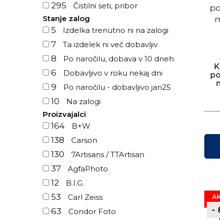
295
Čistilni seti, pribor
Stanje zalog
5
Izdelka trenutno ni na zalogi
7
Ta izdelek ni več dobavljiv
8
Po naročilu, dobava v 10 dneh.
K
6
Dobavljivo v roku nekaj dni
po
9
Po naročilu - dobavljivo jan25
10
Na zalogi
Proizvajalci
164
B+W
138
Carson
130
7Artisans / TTArtisan
37
AgfaPhoto
12
B.I.G.
53
Carl Zeiss
AK
-
63
Condor Foto