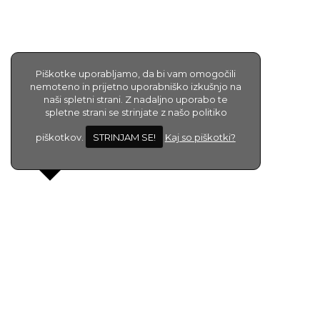
Piškotke uporabljamo, da bi vam omogočili
nemoteno in prijetno uporabniško izkušnjo na
naši spletni strani. Z nadaljno uporabo te
spletne strani se strinjate z našo politiko
piškotkov.
STRINJAM SE!
Kaj so piškotki?