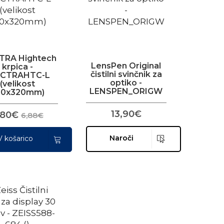
TRA Hightech
LensPen Original
krpica -
čistilni svinčnik za
ECTRAHTC-L
optiko -
(velikost
LENSPEN_ORIGW
90x320mm)
13,90€
,80€
6,88€
Naroči
V košarico