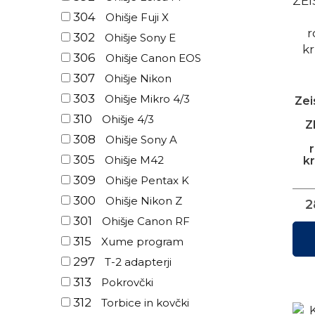
304
Ohišje Fuji X
302
Ohišje Sony E
306
Ohišje Canon EOS
307
Ohišje Nikon
303
Ohišje Mikro 4/3
Zei
310
Ohišje 4/3
Z
308
Ohišje Sony A
r
305
Ohišje M42
k
309
Ohišje Pentax K
300
Ohišje Nikon Z
2
301
Ohišje Canon RF
315
Xume program
297
T-2 adapterji
313
Pokrovčki
312
Torbice in kovčki