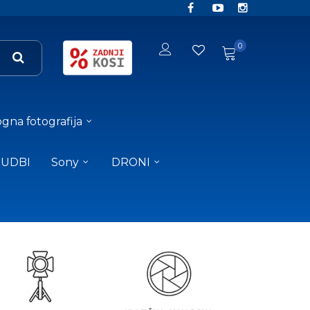
0
gna fotografija
NUDBI
Sony
DRONI