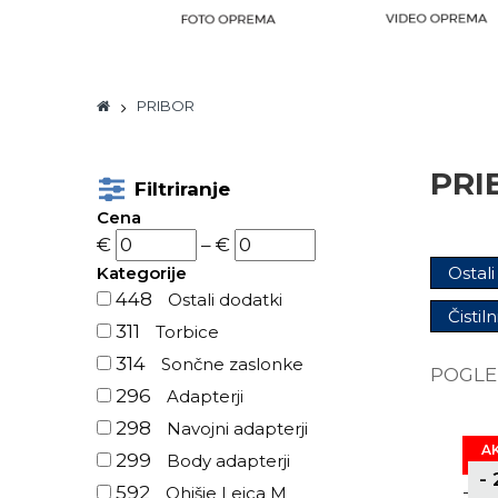
PRIBOR
PRI
Filtriranje
Cena
€
–
€
Kategorije
Ostali
448
Ostali dodatki
Čistiln
311
Torbice
314
Sončne zaslonke
POGLE
296
Adapterji
298
Navojni adapterji
A
299
Body adapterji
-
592
Ohišje Leica M