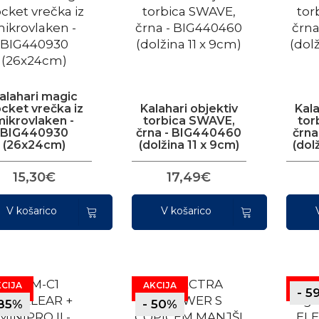
alahari magic
cket vrečka iz
Kalahari objektiv
Kala
mikrovlaken -
torbica SWAVE,
tor
BIG440930
črna - BIG440460
črna
(26x24cm)
(dolžina 11 x 9cm)
(dol
15,30€
17,49€
V košarico
V košarico
CIJA
AKCIJA
- 5
 85%
- 50%