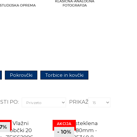
Pokrovčki
Torbice in kovčki
STI PO:
PRIKAŽI:
AKCIJA
.7%
- 10%