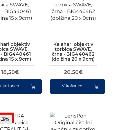
hari objektiv
Kalahari objektiv
bica SWAVE,
torbica SWAVE,
 - BIG440461
črna - BIG440462
žina 15 x 9cm)
(dolžina 20 x 9cm)
18,50€
20,50€
V košarico
V košarico
9.3%