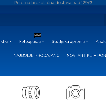
Poletna brezplačna dostava nad 129€!
NOVO
ktivi
Fotoaparati
Studijska oprema
Analo
NAJBOLJE PRODAJANO
NOVI ARTIKLI V PO