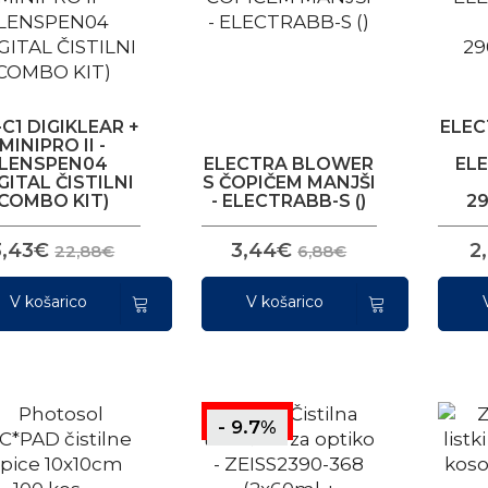
C1 DIGIKLEAR +
ELEC
MINIPRO II -
LENSPEN04
ELECTRA BLOWER
EL
IGITAL ČISTILNI
S ČOPIČEM MANJŠI
COMBO KIT)
- ELECTRABB-S ()
2
3,43€
3,44€
2
22,88€
6,88€
V košarico
V košarico
- 9.7%