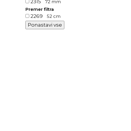
2315
72 mm
Premer filtra
2269
52 cm