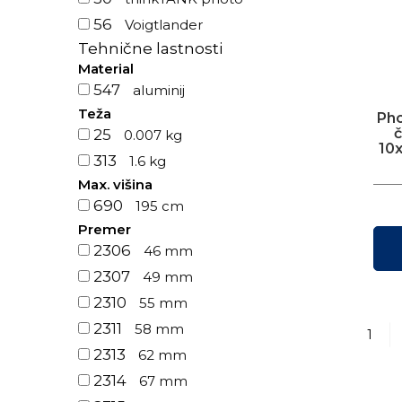
56
Voigtlander
Tehnične lastnosti
Material
547
aluminij
Teža
Ph
č
25
0.007 kg
10
313
1.6 kg
Max. višina
690
195 cm
Premer
2306
46 mm
2307
49 mm
2310
55 mm
2311
58 mm
1
2313
62 mm
2314
67 mm