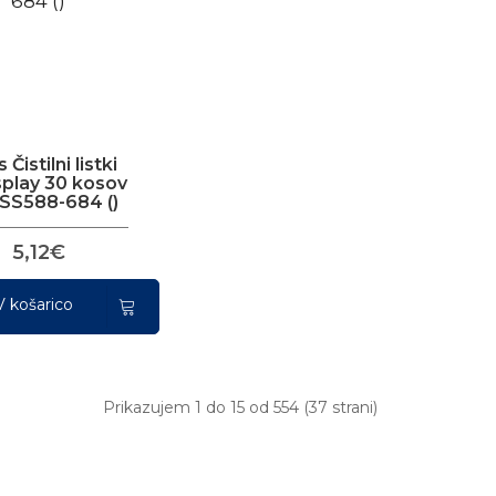
 Čistilni listki
splay 30 kosov
ISS588-684 ()
5,12€
V košarico
Prikazujem 1 do 15 od 554 (37 strani)