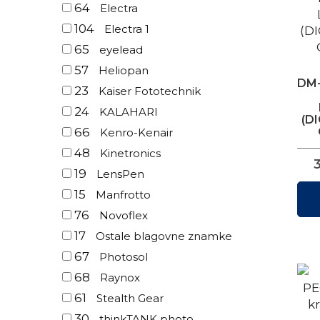
64
Electra
104
Electra 1
65
eyelead
57
Heliopan
DM-
23
Kaiser Fototechnik
24
KALAHARI
(D
66
Kenro-Kenair
48
Kinetronics
19
LensPen
15
Manfrotto
76
Novoflex
17
Ostale blagovne znamke
67
Photosol
68
Raynox
61
Stealth Gear
30
thinkTANK photo