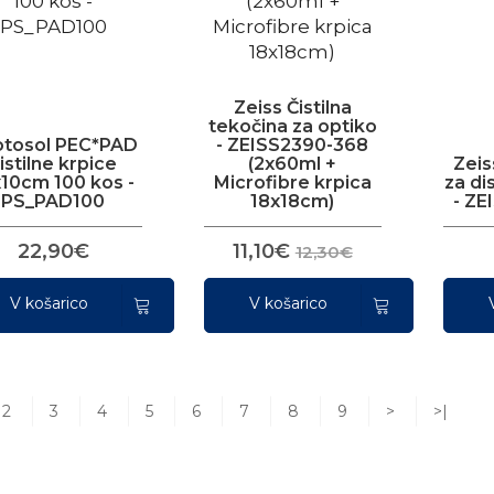
Zeiss Čistilna
tekočina za optiko
otosol PEC*PAD
- ZEISS2390-368
istilne krpice
(2x60ml +
Zeiss
x10cm 100 kos -
Microfibre krpica
za di
PS_PAD100
18x18cm)
- ZE
22,90€
11,10€
12,30€
V košarico
V košarico
2
3
4
5
6
7
8
9
>
>|