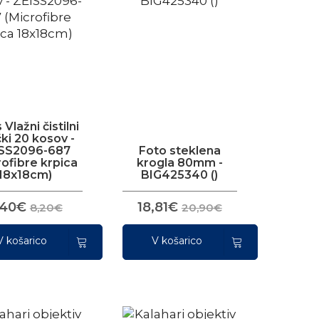
 Vlažni čistilni
ki 20 kosov -
ISS2096-687
Foto steklena
rofibre krpica
krogla 80mm -
18x18cm)
BIG425340 ()
,40€
18,81€
8,20€
20,90€
V košarico
V košarico