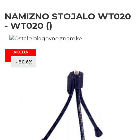
NAMIZNO STOJALO WT020
- WT020 ()
AKCIJA
- 80.6%