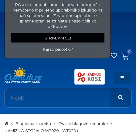
Piškotke uporabljamo, da bi vam omogočili
nemoteno in prijetno uporabniško izkušnjo na
naši spletni strani. Z nadaljno uporabo te
spletne strani se strinjate z našo politiko
piškotkov.
STRINJAM SE!
Kaj so piškotki?
0
Blagovna znamka
Ostale blagovne znamke
NAMIZNO STOJALO WT020 - WT020 ()