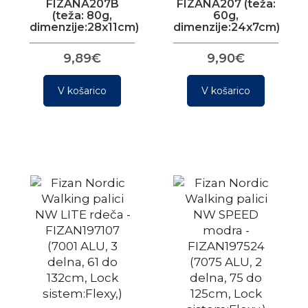
FIZANA207B
FIZANA207 (teža:
(teža: 80g,
60g,
dimenzije:28x11cm)
dimenzije:24x7cm)
9,89€
9,90€
V košarico
V košarico