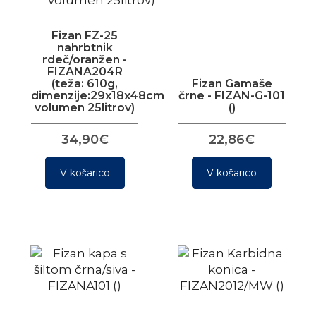
Fizan FZ-25
nahrbtnik
rdeč/oranžen -
FIZANA204R
(teža: 610g,
Fizan Gamaše
dimenzije:29x18x48cm,
črne - FIZAN-G-101
volumen 25litrov)
()
34,90€
22,86€
V košarico
V košarico