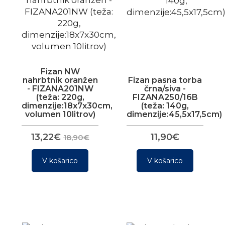
Fizan NW
nahrbtnik oranžen
Fizan pasna torba
- FIZANA201NW
črna/siva -
(teža: 220g,
FIZANA250/16B
dimenzije:18x7x30cm,
(teža: 140g,
volumen 10litrov)
dimenzije:45,5x17,5cm)
13,22€
11,90€
18,90€
V košarico
V košarico