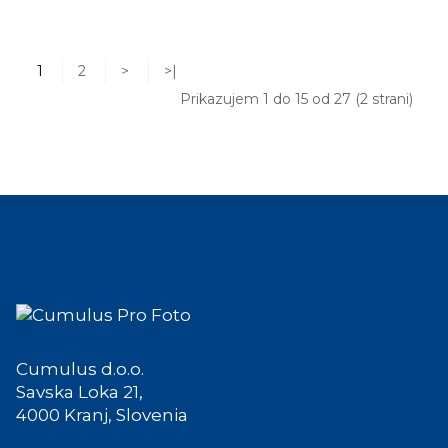
1
2
>
>|
Prikazujem 1 do 15 od 27 (2 strani)
Cumulus d.o.o.
Savska Loka 21,
4000 Kranj, Slovenia