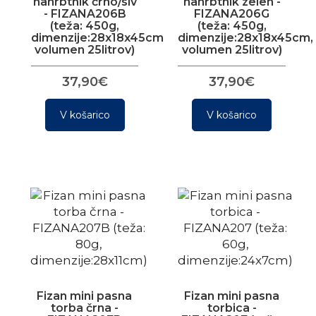
nahrbtnik črno/siv
nahrbtnik zelen -
- FIZANA206B
FIZANA206G
(teža: 450g,
(teža: 450g,
dimenzije:28x18x45cm,
dimenzije:28x18x45cm,
volumen 25litrov)
volumen 25litrov)
37,90€
37,90€
V košarico
V košarico
Fizan mini pasna
Fizan mini pasna
torba črna -
torbica -