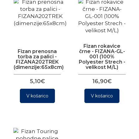
Fizan rokavice
Fizan prenosna
črne - FIZANA-GL-
torba za palici -
001 (100%
FIZANA202TREK
Polyester Strech -
(dimenzije:65x8cm)
velikost M/L)
5,10€
16,90€
V košarico
V košarico