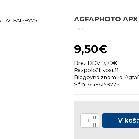
AGFAPHOTO APX P
9,50€
Brez DDV: 7,79€
Razpoložljivost:11
Blagovna znamka:
Agfa
Šifra: AGFA159775
V koša