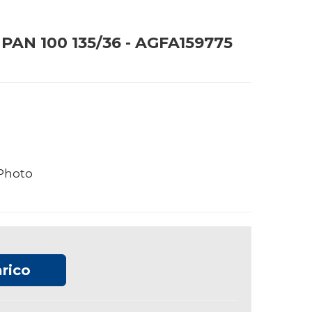
AN 100 135/36 - AGFA159775
Photo
rico