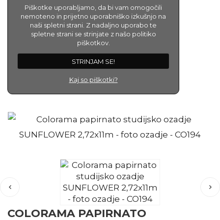
Piškotke uporabljamo, da bi vam omogočili
nemoteno in prijetno uporabniško izkušnjo na
naši spletni strani. Z nadaljno uporabo te
spletne strani se strinjate z našo politiko
piškotkov.
STRINJAM SE!
Kaj so piškotki?
COLORAMA PAPIRNATO