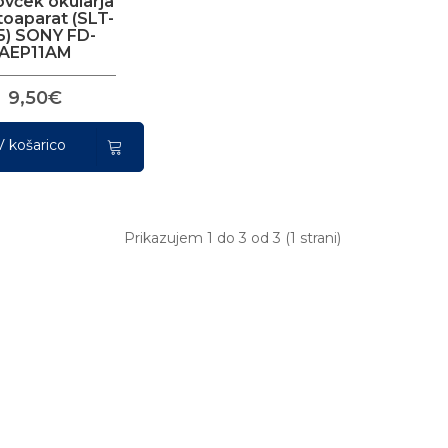
vček okularja
toaparat (SLT-
5) SONY FD-
AEP11AM
9,50€
V košarico
Prikazujem 1 do 3 od 3 (1 strani)