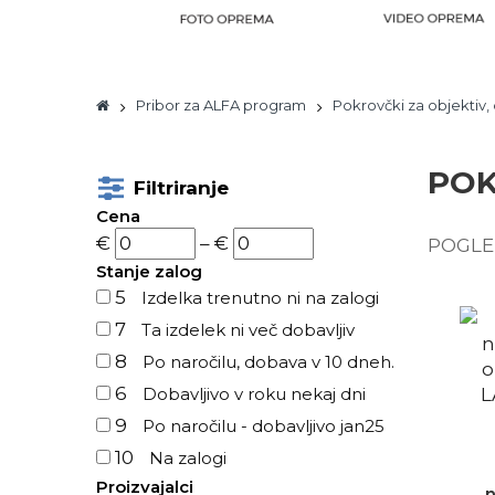
Pribor za ALFA program
Pokrovčki za objektiv, 
POK
Filtriranje
Cena
€
–
€
POGLE
Stanje zalog
5
Izdelka trenutno ni na zalogi
7
Ta izdelek ni več dobavljiv
8
Po naročilu, dobava v 10 dneh.
6
Dobavljivo v roku nekaj dni
9
Po naročilu - dobavljivo jan25
10
Na zalogi
Proizvajalci