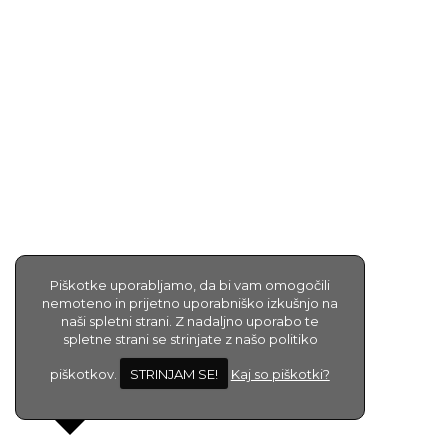
Piškotke uporabljamo, da bi vam omogočili
nemoteno in prijetno uporabniško izkušnjo na
naši spletni strani. Z nadaljno uporabo te
spletne strani se strinjate z našo politiko
piškotkov.
STRINJAM SE!
Kaj so piškotki?