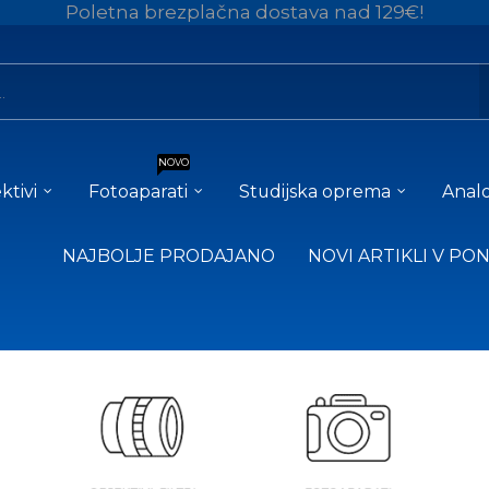
Poletna brezplačna dostava nad 129€!
NOVO
ktivi
Fotoaparati
Studijska oprema
Analo
NAJBOLJE PRODAJANO
NOVI ARTIKLI V PO