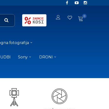
0
gna fotografija
NUDBI
Sony
DRONI