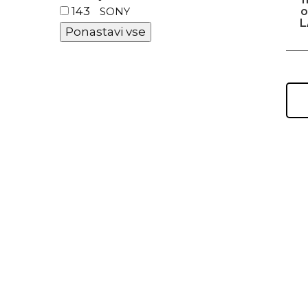
143
SONY
o
L