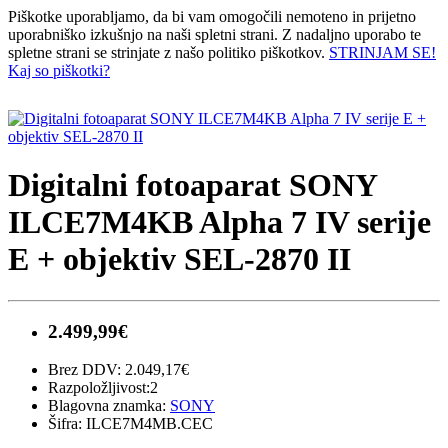
Piškotke uporabljamo, da bi vam omogočili nemoteno in prijetno
uporabniško izkušnjo na naši spletni strani. Z nadaljno uporabo te
spletne strani se strinjate z našo politiko piškotkov.
STRINJAM SE!
Kaj so piškotki?
Digitalni fotoaparat SONY
ILCE7M4KB Alpha 7 IV serije
E + objektiv SEL-2870 II
2.499,99€
Brez DDV: 2.049,17€
Razpoložljivost:2
Blagovna znamka:
SONY
Šifra: ILCE7M4MB.CEC