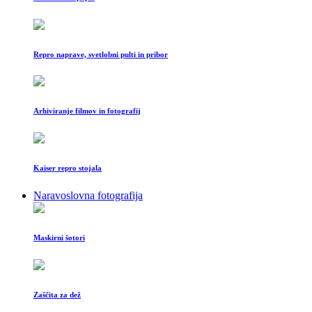
Repro naprave, svetlobni pulti in pribor
Arhiviranje filmov in fotografij
Kaiser repro stojala
Naravoslovna fotografija
Maskirni šotori
Zaščita za dež