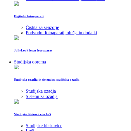
Digitalni fotoaparati
Čistila za senzorje
Podvodni fotoaparati, ohišja in dodatki
JollyLook lesen fotoaparat
Studijska oprema
Studijska ozadja in sistemi za studijska ozadja
Studijska ozadja
Sistemi za ozadja
Studijske bliskavice in luči
Studijske bliskavice
Luči