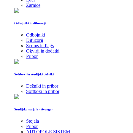
Žarnice
Odbojniki in difuzorji
Odbojniki
Difuzorji
Scrims in flags
Okvirji in dodatki
Pribor
Softboxi in studijski dežniki
Dežniki in pribor
Softboxi in pribor
Studijska stojala - Avenger
Stojala
Pribor
AUTOPOLE SISTEM