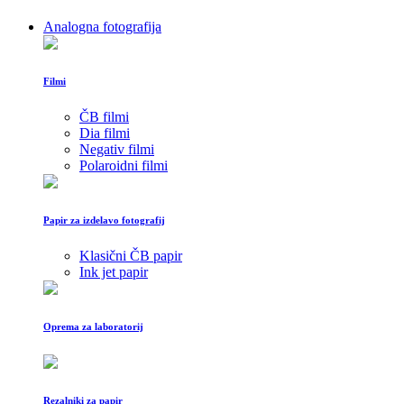
Analogna fotografija
Filmi
ČB filmi
Dia filmi
Negativ filmi
Polaroidni filmi
Papir za izdelavo fotografij
Klasični ČB papir
Ink jet papir
Oprema za laboratorij
Rezalniki za papir