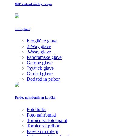
360' virtual reality range
Foto glave
Kroglične glave
2-Way glave
3-Way glave
Panoramske glave
Getribe glave
Joystick glave
Gimbal glave
Dodatki in pribor
Torbe, nahrbtniki in kovčki
Foto torbe
Foto nahrbtniki
Torbice za fotoaparat
Torbice za pribor
Kovčki in rolerji