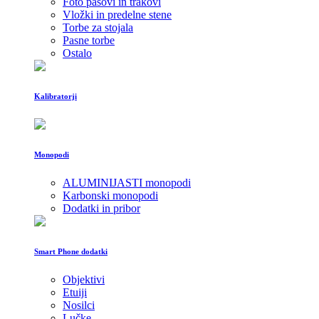
Foto pasovi in trakovi
Vložki in predelne stene
Torbe za stojala
Pasne torbe
Ostalo
Kalibratorji
Monopodi
ALUMINIJASTI monopodi
Karbonski monopodi
Dodatki in pribor
Smart Phone dodatki
Objektivi
Etuiji
Nosilci
Lučke