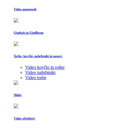
Video monopodi
Gimbals in GimBoom
Torbe, kovčki, nahrbtniki in pasovi
Video kovčki in roller
Video nahrbtniki
Video torbe
Slider
Video objektivi