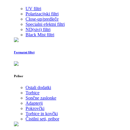
UV filtri
Polarizacijski filtri
Close-up/predleče
Specialni efektni filtri
ND(sivi) filtri
Black Mist filtri
Formatni filtri
Pribor
Ostali dodatki
Torbice
Sončne zaslonke
Adapterji
Pokrovčki
Torbice in kovčki
Čistilni seti, pribor