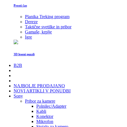
Prosti čas
Planika Treking program
Dereze
Taktične svetilke in pribor
Gamaše, krplje
Igre
3D leseni puzzli
B2B
NAJBOLJE PRODAJANO
NOVI ARTIKLI V PONUDBI
Sony
Pribor za kamere
Polnilec/Adapter
Kabli
Konektor
Mikrofon
Stojalo za kamero