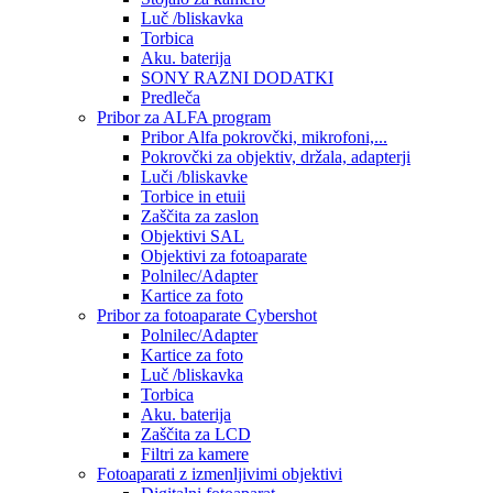
Luč /bliskavka
Torbica
Aku. baterija
SONY RAZNI DODATKI
Predleča
Pribor za ALFA program
Pribor Alfa pokrovčki, mikrofoni,...
Pokrovčki za objektiv, držala, adapterji
Luči /bliskavke
Torbice in etuii
Zaščita za zaslon
Objektivi SAL
Objektivi za fotoaparate
Polnilec/Adapter
Kartice za foto
Pribor za fotoaparate Cybershot
Polnilec/Adapter
Kartice za foto
Luč /bliskavka
Torbica
Aku. baterija
Zaščita za LCD
Filtri za kamere
Fotoaparati z izmenljivimi objektivi