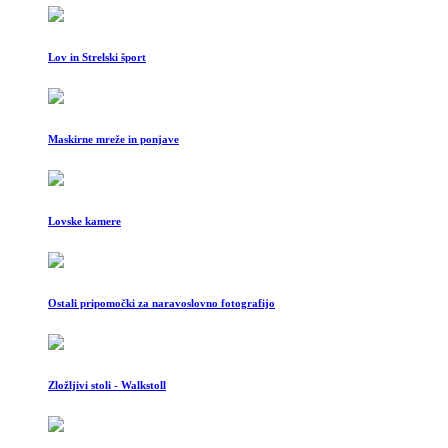
Lov in Strelski šport
Maskirne mreže in ponjave
Lovske kamere
Ostali pripomočki za naravoslovno fotografijo
Zložljivi stoli - Walkstoll