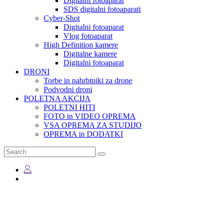
Digitalni fotoaparat
SDS digitalni fotoaparati
Cyber-Shot
Digitalni fotoaparat
Vlog fotoaparat
High Definition kamere
Digitalne kamere
Digitalni fotoaparat
DRONI
Torbe in nahrbtniki za drone
Podvodni droni
POLETNA AKCIJA
POLETNI HITI
FOTO in VIDEO OPREMA
VSA OPREMA ZA STUDIJO
OPREMA in DODATKI