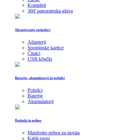
Kompleti
360' panoramska glava
Shranjevanje podatkov
Adapterji
Spominske kartice
Čitalci
USB ključki
Baterije, akumulatorji in polnilci
Polnilci
Baterije
Akumulatorji
Dodatki in pribor
Manfrotto pribor za stojala
Kabli-razni