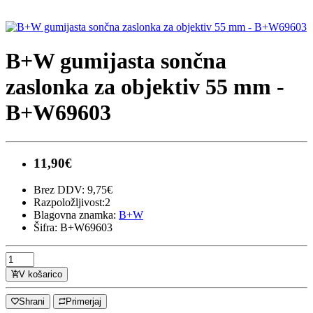
B+W gumijasta sončna
zaslonka za objektiv 55 mm -
B+W69603
11,90€
Brez DDV: 9,75€
Razpoložljivost:2
Blagovna znamka:
B+W
Šifra: B+W69603
V košarico
Shrani
Primerjaj