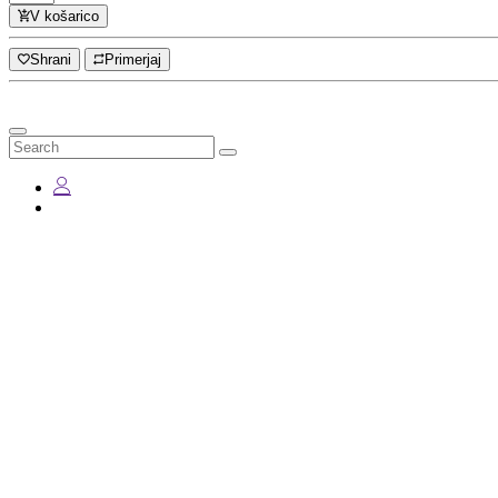
V košarico
Shrani
Primerjaj