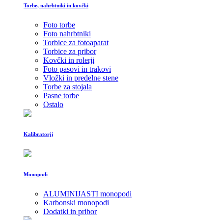
Torbe, nahrbtniki in kovčki
Foto torbe
Foto nahrbtniki
Torbice za fotoaparat
Torbice za pribor
Kovčki in rolerji
Foto pasovi in trakovi
Vložki in predelne stene
Torbe za stojala
Pasne torbe
Ostalo
Kalibratorji
Monopodi
ALUMINIJASTI monopodi
Karbonski monopodi
Dodatki in pribor