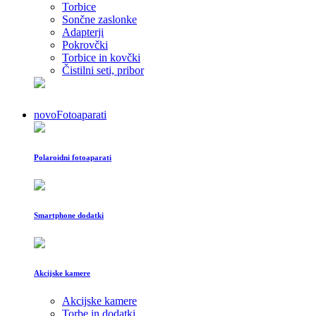
Torbice
Sončne zaslonke
Adapterji
Pokrovčki
Torbice in kovčki
Čistilni seti, pribor
novo
Fotoaparati
Polaroidni fotoaparati
Smartphone dodatki
Akcijske kamere
Akcijske kamere
Torbe in dodatki