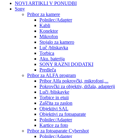
NOVI ARTIKLI V PONUDBI
Sony
Pribor za kamere
Polnilec/Adapter
Kabli
Konektor
Mikrofon
Stojalo za kamero
Luč /bliskavka
Torbica
Aku. baterija
SONY RAZNI DODATKI
Predleča
Pribor za ALFA program
Pribor Alfa pokrovčki, mikrofoni,...
Pokrovčki za objektiv, držala, adapterji
Luči /bliskavke
Torbice in etuii
Zaščita za zaslon
Objektivi SAL
Objektivi za fotoaparate
Polnilec/Adapter
Kartice za foto
Pribor za fotoaparate Cybershot
Polnilec/Adapter