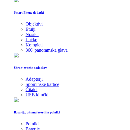
Smart Phone dodatki
Objektivi
Etuiji
Nosilci
Lučke
Kompleti
360' panoramska glava
Shranjevanje podatkov
Adapterji
Spominske kartice
Čitalci
USB ključki
Baterije, akumulatorji in polnilci
Polnilci
Baterije