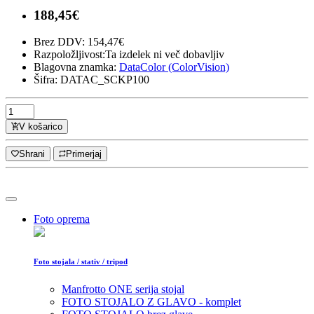
188,45€
Brez DDV: 154,47€
Razpoložljivost:Ta izdelek ni več dobavljiv
Blagovna znamka:
DataColor (ColorVision)
Šifra: DATAC_SCKP100
V košarico
Shrani
Primerjaj
Foto oprema
Foto stojala / stativ / tripod
Manfrotto ONE serija stojal
FOTO STOJALO Z GLAVO - komplet