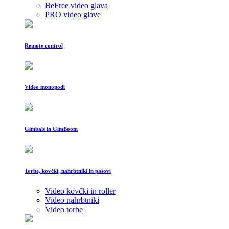
BeFree video glava
PRO video glave
Remote control
Video monopodi
Gimbals in GimBoom
Torbe, kovčki, nahrbtniki in pasovi
Video kovčki in roller
Video nahrbtniki
Video torbe