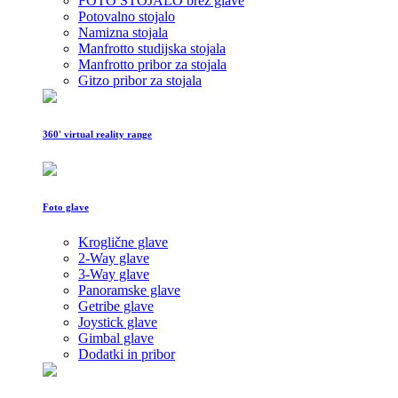
FOTO STOJALO brez glave
Potovalno stojalo
Namizna stojala
Manfrotto studijska stojala
Manfrotto pribor za stojala
Gitzo pribor za stojala
360' virtual reality range
Foto glave
Kroglične glave
2-Way glave
3-Way glave
Panoramske glave
Getribe glave
Joystick glave
Gimbal glave
Dodatki in pribor