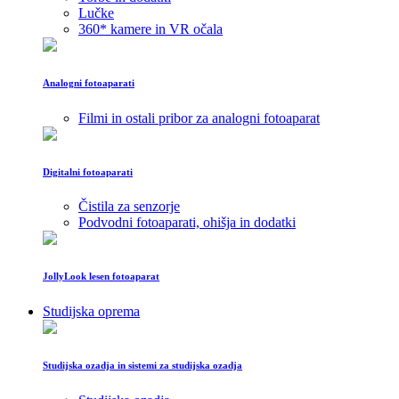
Lučke
360* kamere in VR očala
Analogni fotoaparati
Filmi in ostali pribor za analogni fotoaparat
Digitalni fotoaparati
Čistila za senzorje
Podvodni fotoaparati, ohišja in dodatki
JollyLook lesen fotoaparat
Studijska oprema
Studijska ozadja in sistemi za studijska ozadja