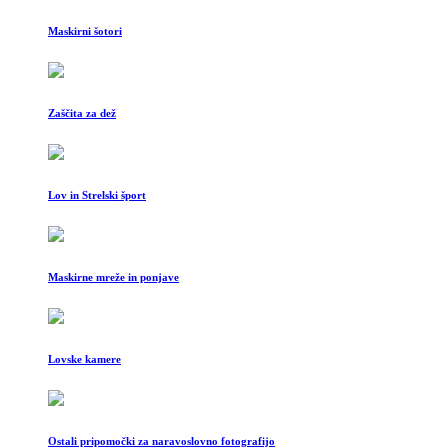
Maskirni šotori
Zaščita za dež
Lov in Strelski šport
Maskirne mreže in ponjave
Lovske kamere
Ostali pripomočki za naravoslovno fotografijo