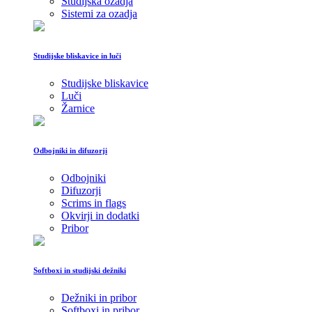
Studijska ozadja
Sistemi za ozadja
Studijske bliskavice in luči
Studijske bliskavice
Luči
Žarnice
Odbojniki in difuzorji
Odbojniki
Difuzorji
Scrims in flags
Okvirji in dodatki
Pribor
Softboxi in studijski dežniki
Dežniki in pribor
Softboxi in pribor