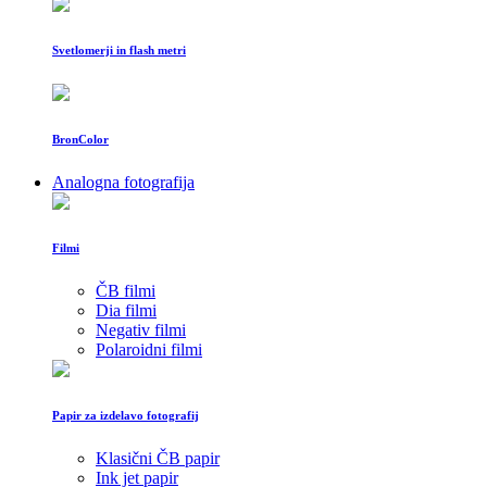
Svetlomerji in flash metri
BronColor
Analogna fotografija
Filmi
ČB filmi
Dia filmi
Negativ filmi
Polaroidni filmi
Papir za izdelavo fotografij
Klasični ČB papir
Ink jet papir