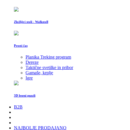
Zložljivi stoli - Walkstoll
Prosti čas
Planika Treking program
Dereze
Taktične svetilke in pribor
Gamaše, krplje
Igre
3D leseni puzzli
B2B
NAJBOLJE PRODAJANO