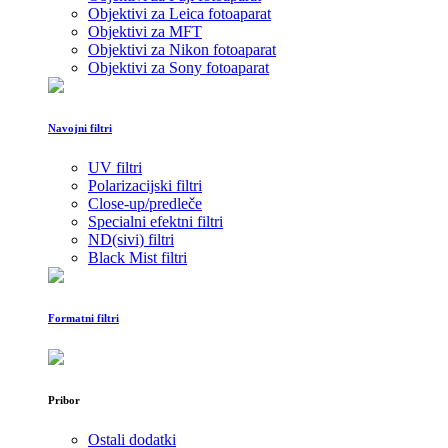
Objektivi za Leica fotoaparat
Objektivi za MFT
Objektivi za Nikon fotoaparat
Objektivi za Sony fotoaparat
Navojni filtri
UV filtri
Polarizacijski filtri
Close-up/predleče
Specialni efektni filtri
ND(sivi) filtri
Black Mist filtri
Formatni filtri
Pribor
Ostali dodatki