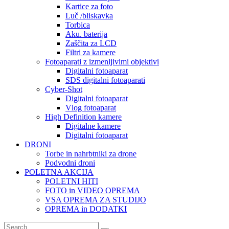
Kartice za foto
Luč /bliskavka
Torbica
Aku. baterija
Zaščita za LCD
Filtri za kamere
Fotoaparati z izmenljivimi objektivi
Digitalni fotoaparat
SDS digitalni fotoaparati
Cyber-Shot
Digitalni fotoaparat
Vlog fotoaparat
High Definition kamere
Digitalne kamere
Digitalni fotoaparat
DRONI
Torbe in nahrbtniki za drone
Podvodni droni
POLETNA AKCIJA
POLETNI HITI
FOTO in VIDEO OPREMA
VSA OPREMA ZA STUDIJO
OPREMA in DODATKI