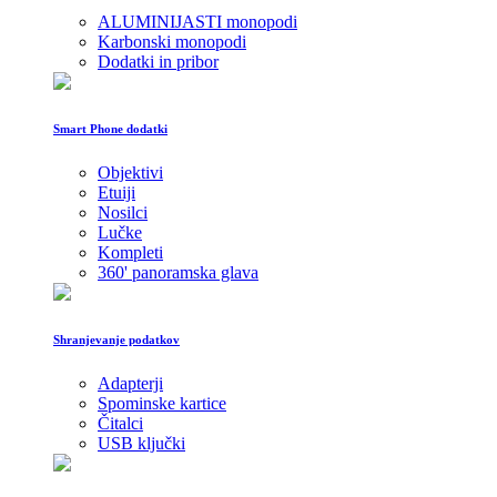
ALUMINIJASTI monopodi
Karbonski monopodi
Dodatki in pribor
Smart Phone dodatki
Objektivi
Etuiji
Nosilci
Lučke
Kompleti
360' panoramska glava
Shranjevanje podatkov
Adapterji
Spominske kartice
Čitalci
USB ključki