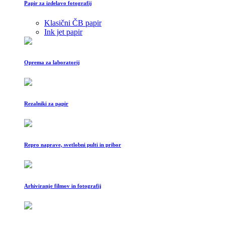
Papir za izdelavo fotografij
Klasični ČB papir
Ink jet papir
Oprema za laboratorij
Rezalniki za papir
Repro naprave, svetlobni pulti in pribor
Arhiviranje filmov in fotografij