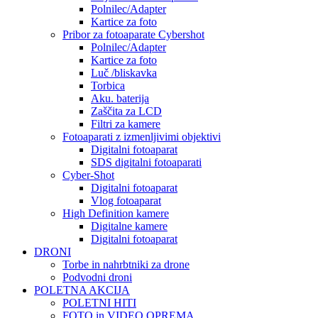
Polnilec/Adapter
Kartice za foto
Pribor za fotoaparate Cybershot
Polnilec/Adapter
Kartice za foto
Luč /bliskavka
Torbica
Aku. baterija
Zaščita za LCD
Filtri za kamere
Fotoaparati z izmenljivimi objektivi
Digitalni fotoaparat
SDS digitalni fotoaparati
Cyber-Shot
Digitalni fotoaparat
Vlog fotoaparat
High Definition kamere
Digitalne kamere
Digitalni fotoaparat
DRONI
Torbe in nahrbtniki za drone
Podvodni droni
POLETNA AKCIJA
POLETNI HITI
FOTO in VIDEO OPREMA