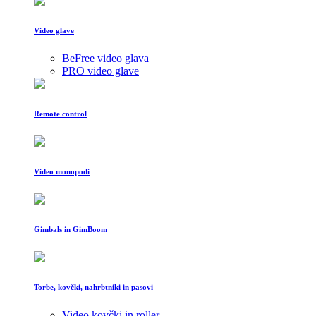
Video glave
BeFree video glava
PRO video glave
Remote control
Video monopodi
Gimbals in GimBoom
Torbe, kovčki, nahrbtniki in pasovi
Video kovčki in roller