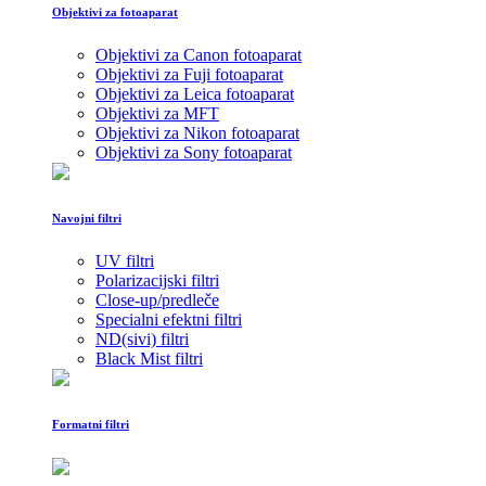
Objektivi za fotoaparat
Objektivi za Canon fotoaparat
Objektivi za Fuji fotoaparat
Objektivi za Leica fotoaparat
Objektivi za MFT
Objektivi za Nikon fotoaparat
Objektivi za Sony fotoaparat
Navojni filtri
UV filtri
Polarizacijski filtri
Close-up/predleče
Specialni efektni filtri
ND(sivi) filtri
Black Mist filtri
Formatni filtri