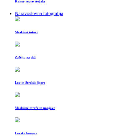
Kaiser repro stojala
Naravoslovna fotografija
Maskirni šotori
Zaščita za dež
Lov in Strelski šport
Maskirne mreže in ponjave
Lovske kamere