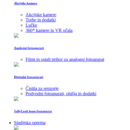
Akcijske kamere
Akcijske kamere
Torbe in dodatki
Lučke
360* kamere in VR očala
Analogni fotoaparati
Filmi in ostali pribor za analogni fotoaparat
Digitalni fotoaparati
Čistila za senzorje
Podvodni fotoaparati, ohišja in dodatki
JollyLook lesen fotoaparat
Studijska oprema