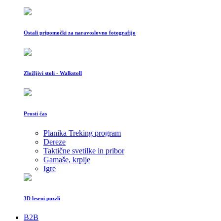
Ostali pripomočki za naravoslovno fotografijo
Zložljivi stoli - Walkstoll
Prosti čas
Planika Treking program
Dereze
Taktične svetilke in pribor
Gamaše, krplje
Igre
3D leseni puzzli
B2B