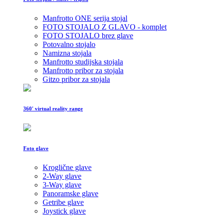
Manfrotto ONE serija stojal
FOTO STOJALO Z GLAVO - komplet
FOTO STOJALO brez glave
Potovalno stojalo
Namizna stojala
Manfrotto studijska stojala
Manfrotto pribor za stojala
Gitzo pribor za stojala
360' virtual reality range
Foto glave
Kroglične glave
2-Way glave
3-Way glave
Panoramske glave
Getribe glave
Joystick glave