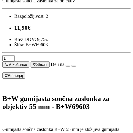
Gumijasta sončna zaslonka za objektiv.
Razpoložljivost:
2
11,90€
Brez DDV: 9,75€
Šifra: B+W69603
Deli na
V košarico
Shrani
Primerjaj
B+W gumijasta sončna zaslonka za
objektiv 55 mm - B+W69603
Gumijasta sončna zaslonka B+W 55 mm je zložljiva gumijasta