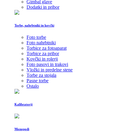
Gimbal glave
Dodatki in pribor
Torbe, nahrbtniki in kovčki
Foto torbe
Foto nahrbtniki
Torbice za fotoaparat
Torbice za pribor
Kovčki in rolerji
Foto pasovi in trakovi
Vložki in predelne stene
Torbe za stojala
Pasne torbe
Ostalo
Kalibratorji
Monopodi