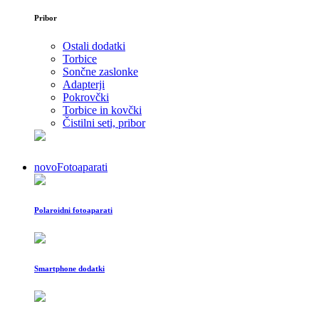
Pribor
Ostali dodatki
Torbice
Sončne zaslonke
Adapterji
Pokrovčki
Torbice in kovčki
Čistilni seti, pribor
novo
Fotoaparati
Polaroidni fotoaparati
Smartphone dodatki