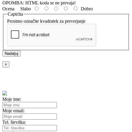
OPOMBA:
HTML koda se ne prevaja!
Ocena
Slabo
Dobro
Captcha
Prosimo označite kvadratek za preverjanje
Nadaljuj
×
Povpraševanje: B+W gumijasta sončna zaslonka za objektiv 55
mm - B+W69603
Moje ime:
Moje email:
Tel. številka: