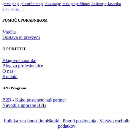
(razvijanje, plastificiranje, okviranje, razvijanje filmov, kaširanje, lasersko
graviranje, ...)
POMOČ UPORABNIKOM
Vračila
Dostava in prevzem
O PODJETJU
Blagovne znamke
Blog za profesionalce
O nas
Kontakt
B2B Program
B2B - Kako postanete naš partner
Navodila uporabe B2B
Politika zasebnosti in piškotki
|
Pogoji poslovanja
|
Varstvo osebnih
podatkov