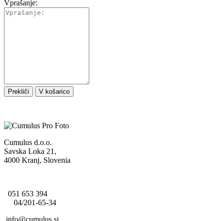
Vprašanje:
Prekliči
V košarico
Cumulus d.o.o.
Savska Loka 21,
4000 Kranj, Slovenia
051 653 394
04/201-65-34
info@cumulus.si