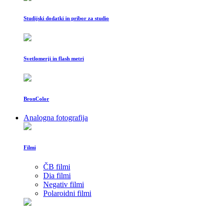
Studijski dodatki in pribor za studio
Svetlomerji in flash metri
BronColor
Analogna fotografija
Filmi
ČB filmi
Dia filmi
Negativ filmi
Polaroidni filmi