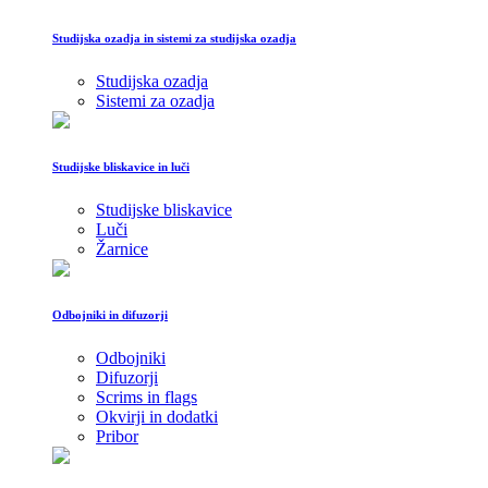
Studijska ozadja in sistemi za studijska ozadja
Studijska ozadja
Sistemi za ozadja
Studijske bliskavice in luči
Studijske bliskavice
Luči
Žarnice
Odbojniki in difuzorji
Odbojniki
Difuzorji
Scrims in flags
Okvirji in dodatki
Pribor