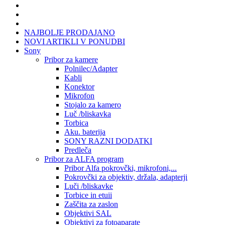
NAJBOLJE PRODAJANO
NOVI ARTIKLI V PONUDBI
Sony
Pribor za kamere
Polnilec/Adapter
Kabli
Konektor
Mikrofon
Stojalo za kamero
Luč /bliskavka
Torbica
Aku. baterija
SONY RAZNI DODATKI
Predleča
Pribor za ALFA program
Pribor Alfa pokrovčki, mikrofoni,...
Pokrovčki za objektiv, držala, adapterji
Luči /bliskavke
Torbice in etuii
Zaščita za zaslon
Objektivi SAL
Objektivi za fotoaparate