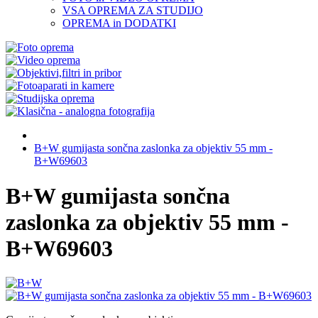
VSA OPREMA ZA STUDIJO
OPREMA in DODATKI
B+W gumijasta sončna zaslonka za objektiv 55 mm -
B+W69603
B+W gumijasta sončna
zaslonka za objektiv 55 mm -
B+W69603